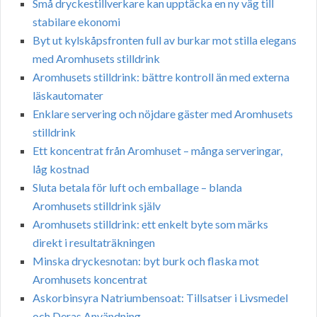
Små dryckestillverkare kan upptäcka en ny väg till
stabilare ekonomi
Byt ut kylskåpsfronten full av burkar mot stilla elegans
med Aromhusets stilldrink
Aromhusets stilldrink: bättre kontroll än med externa
läskautomater
Enklare servering och nöjdare gäster med Aromhusets
stilldrink
Ett koncentrat från Aromhuset – många serveringar,
låg kostnad
Sluta betala för luft och emballage – blanda
Aromhusets stilldrink själv
Aromhusets stilldrink: ett enkelt byte som märks
direkt i resultaträkningen
Minska dryckesnotan: byt burk och flaska mot
Aromhusets koncentrat
Askorbinsyra Natriumbensoat: Tillsatser i Livsmedel
och Deras Användning