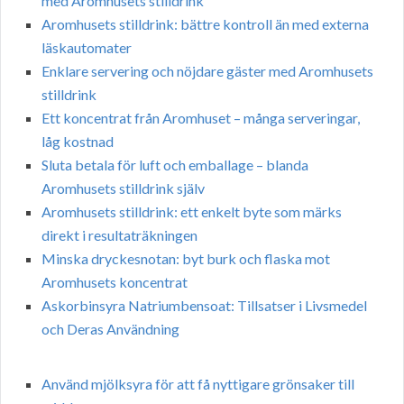
med Aromhusets stilldrink
Aromhusets stilldrink: bättre kontroll än med externa
läskautomater
Enklare servering och nöjdare gäster med Aromhusets
stilldrink
Ett koncentrat från Aromhuset – många serveringar,
låg kostnad
Sluta betala för luft och emballage – blanda
Aromhusets stilldrink själv
Aromhusets stilldrink: ett enkelt byte som märks
direkt i resultaträkningen
Minska dryckesnotan: byt burk och flaska mot
Aromhusets koncentrat
Askorbinsyra Natriumbensoat: Tillsatser i Livsmedel
och Deras Användning
Använd mjölksyra för att få nyttigare grönsaker till