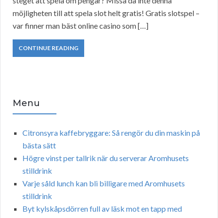
steget att spela om pengar? Missa då inte denna
möjligheten till att spela slot helt gratis! Gratis slotspel –
var finner man bäst online casino som […]
CONTINUE READING
Menu
Citronsyra kaffebryggare: Så rengör du din maskin på
bästa sätt
Högre vinst per tallrik när du serverar Aromhusets
stilldrink
Varje såld lunch kan bli billigare med Aromhusets
stilldrink
Byt kylskåpsdörren full av läsk mot en tapp med