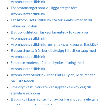
Aromhusets stilldrink
För restauranger som vill ligga steget före –
Aromhusets stilldrink
Låt Aromhusets Stilldrink stå för smaken medan du
räknar in vinsten
Byt bort slitet om läsksortimentet – fokusera på
Aromhusets stilldrink
Aromhusets stilldrink: mer smak per krona än flaskläsk
Byt sortiment: från burkläskvägg till stilren tapp med
Aromhusets stilldrink
Skapa en modern, hållbar dryckeslösning med
Aromhusets stilldrink
Aromhusets Stilldrink: Mer Plats i Kylen, Mer Pengar
på Sista Raden
Små dryckestillverkare kan upptäcka en ny väg till
stabilare ekonomi
Byt ut kylskåpsfronten full av burkar mot stilla elegans