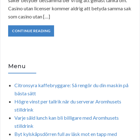
saker betyder detsamma ber vi dig att genast tänka om.
Casino utan licenser kommer aldrig att betyda samma sak
som casino utan […]
CONTINUE READING
Menu
Citronsyra kaffebryggare: Så rengör du din maskin på
bästa sätt
Högre vinst per tallrik när du serverar Aromhusets
stilldrink
Varje såld lunch kan bli billigare med Aromhusets
stilldrink
Byt kylskåpsdörren full av läsk mot en tapp med