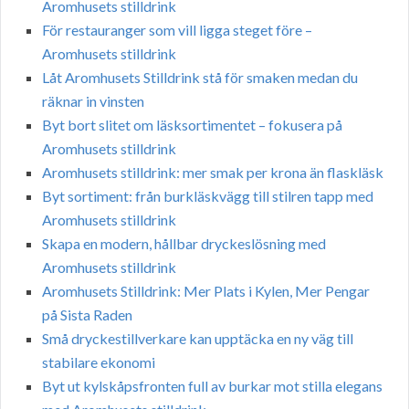
Aromhusets stilldrink
För restauranger som vill ligga steget före –
Aromhusets stilldrink
Låt Aromhusets Stilldrink stå för smaken medan du
räknar in vinsten
Byt bort slitet om läsksortimentet – fokusera på
Aromhusets stilldrink
Aromhusets stilldrink: mer smak per krona än flaskläsk
Byt sortiment: från burkläskvägg till stilren tapp med
Aromhusets stilldrink
Skapa en modern, hållbar dryckeslösning med
Aromhusets stilldrink
Aromhusets Stilldrink: Mer Plats i Kylen, Mer Pengar
på Sista Raden
Små dryckestillverkare kan upptäcka en ny väg till
stabilare ekonomi
Byt ut kylskåpsfronten full av burkar mot stilla elegans