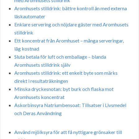
med Aromhusets stilldrink
Aromhusets stilldrink: bättre kontroll än med externa
läskautomater
Enklare servering och nöjdare gäster med Aromhusets
stilldrink
Ett koncentrat från Aromhuset – många serveringar,
låg kostnad
Sluta betala för luft och emballage – blanda
Aromhusets stilldrink själv
Aromhusets stilldrink: ett enkelt byte som märks
direkt i resultaträkningen
Minska dryckesnotan: byt burk och flaska mot
Aromhusets koncentrat
Askorbinsyra Natriumbensoat: Tillsatser i Livsmedel
och Deras Användning
Använd mjölksyra för att få nyttigare grönsaker till