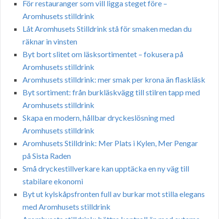
För restauranger som vill ligga steget före –
Aromhusets stilldrink
Låt Aromhusets Stilldrink stå för smaken medan du
räknar in vinsten
Byt bort slitet om läsksortimentet – fokusera på
Aromhusets stilldrink
Aromhusets stilldrink: mer smak per krona än flaskläsk
Byt sortiment: från burkläskvägg till stilren tapp med
Aromhusets stilldrink
Skapa en modern, hållbar dryckeslösning med
Aromhusets stilldrink
Aromhusets Stilldrink: Mer Plats i Kylen, Mer Pengar
på Sista Raden
Små dryckestillverkare kan upptäcka en ny väg till
stabilare ekonomi
Byt ut kylskåpsfronten full av burkar mot stilla elegans
med Aromhusets stilldrink