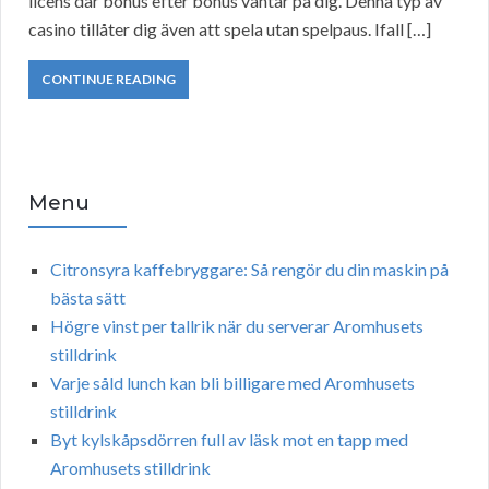
licens där bonus efter bonus väntar på dig. Denna typ av
casino tillåter dig även att spela utan spelpaus. Ifall […]
CONTINUE READING
Menu
Citronsyra kaffebryggare: Så rengör du din maskin på
bästa sätt
Högre vinst per tallrik när du serverar Aromhusets
stilldrink
Varje såld lunch kan bli billigare med Aromhusets
stilldrink
Byt kylskåpsdörren full av läsk mot en tapp med
Aromhusets stilldrink