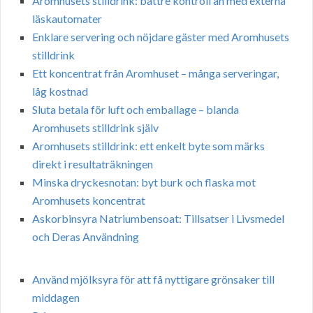
Aromhusets stilldrink: bättre kontroll än med externa
läskautomater
Enklare servering och nöjdare gäster med Aromhusets
stilldrink
Ett koncentrat från Aromhuset – många serveringar,
låg kostnad
Sluta betala för luft och emballage – blanda
Aromhusets stilldrink själv
Aromhusets stilldrink: ett enkelt byte som märks
direkt i resultaträkningen
Minska dryckesnotan: byt burk och flaska mot
Aromhusets koncentrat
Askorbinsyra Natriumbensoat: Tillsatser i Livsmedel
och Deras Användning
Använd mjölksyra för att få nyttigare grönsaker till
middagen