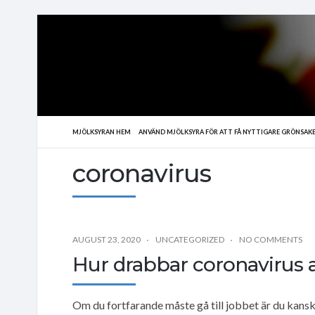
MJÖLKSYRAN HEM
ANVÄND MJÖLKSYRA FÖR ATT FÅ NYTTIGARE GRÖNSAK
coronavirus
AUGUST 23, 2020
UNCATEGORIZED
NO COMMENTS
Hur drabbar coronavirus a
Om du fortfarande måste gå till jobbet är du kansk