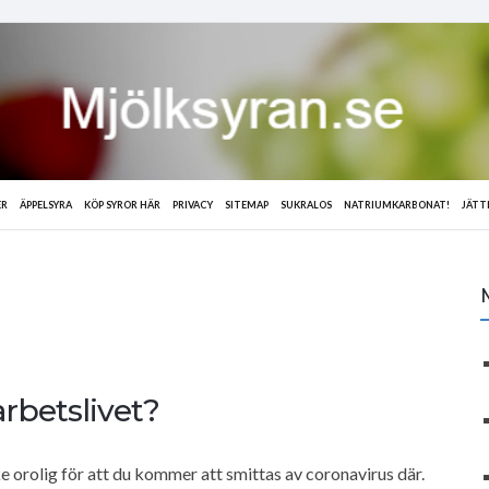
ER
ÄPPELSYRA
KÖP SYROR HÄR
PRIVACY
SITEMAP
SUKRALOS
NATRIUMKARBONAT!
JÄTT
rbetslivet?
e orolig för att du kommer att smittas av coronavirus där.