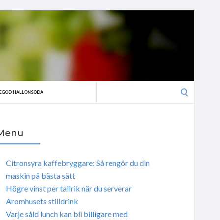
Search
EGOD HALLONSODA
for:
Menu
Citronsyra kaffebryggare: Så rengör du din
maskin på bästa sätt
Högre vinst per tallrik när du serverar
Aromhusets stilldrink
Varje såld lunch kan bli billigare med