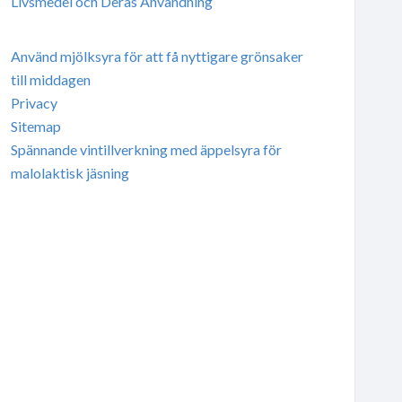
Livsmedel och Deras Användning
Använd mjölksyra för att få nyttigare grönsaker
till middagen
Privacy
Sitemap
Spännande vintillverkning med äppelsyra för
malolaktisk jäsning