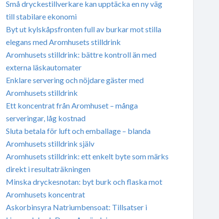
Små dryckestillverkare kan upptäcka en ny väg
till stabilare ekonomi
Byt ut kylskåpsfronten full av burkar mot stilla
elegans med Aromhusets stilldrink
Aromhusets stilldrink: bättre kontroll än med
externa läskautomater
Enklare servering och nöjdare gäster med
Aromhusets stilldrink
Ett koncentrat från Aromhuset – många
serveringar, låg kostnad
Sluta betala för luft och emballage – blanda
Aromhusets stilldrink själv
Aromhusets stilldrink: ett enkelt byte som märks
direkt i resultaträkningen
Minska dryckesnotan: byt burk och flaska mot
Aromhusets koncentrat
Askorbinsyra Natriumbensoat: Tillsatser i