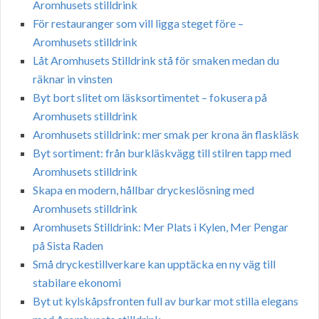
Aromhusets stilldrink
För restauranger som vill ligga steget före –
Aromhusets stilldrink
Låt Aromhusets Stilldrink stå för smaken medan du
räknar in vinsten
Byt bort slitet om läsksortimentet – fokusera på
Aromhusets stilldrink
Aromhusets stilldrink: mer smak per krona än flaskläsk
Byt sortiment: från burkläskvägg till stilren tapp med
Aromhusets stilldrink
Skapa en modern, hållbar dryckeslösning med
Aromhusets stilldrink
Aromhusets Stilldrink: Mer Plats i Kylen, Mer Pengar
på Sista Raden
Små dryckestillverkare kan upptäcka en ny väg till
stabilare ekonomi
Byt ut kylskåpsfronten full av burkar mot stilla elegans