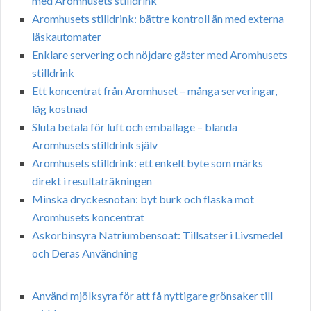
med Aromhusets stilldrink
Aromhusets stilldrink: bättre kontroll än med externa
läskautomater
Enklare servering och nöjdare gäster med Aromhusets
stilldrink
Ett koncentrat från Aromhuset – många serveringar,
låg kostnad
Sluta betala för luft och emballage – blanda
Aromhusets stilldrink själv
Aromhusets stilldrink: ett enkelt byte som märks
direkt i resultaträkningen
Minska dryckesnotan: byt burk och flaska mot
Aromhusets koncentrat
Askorbinsyra Natriumbensoat: Tillsatser i Livsmedel
och Deras Användning
Använd mjölksyra för att få nyttigare grönsaker till