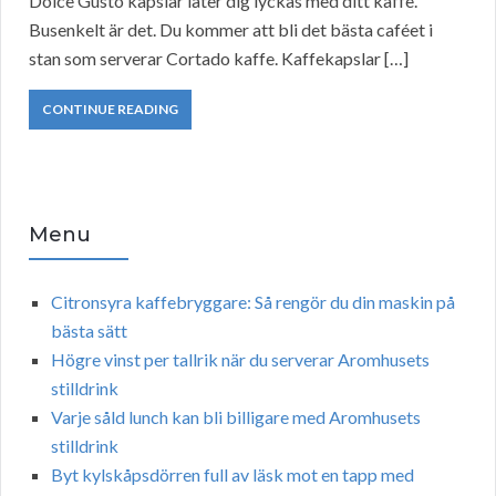
Dolce Gusto kapslar låter dig lyckas med ditt kaffe.
Busenkelt är det. Du kommer att bli det bästa caféet i
stan som serverar Cortado kaffe. Kaffekapslar […]
CONTINUE READING
Menu
Citronsyra kaffebryggare: Så rengör du din maskin på
bästa sätt
Högre vinst per tallrik när du serverar Aromhusets
stilldrink
Varje såld lunch kan bli billigare med Aromhusets
stilldrink
Byt kylskåpsdörren full av läsk mot en tapp med