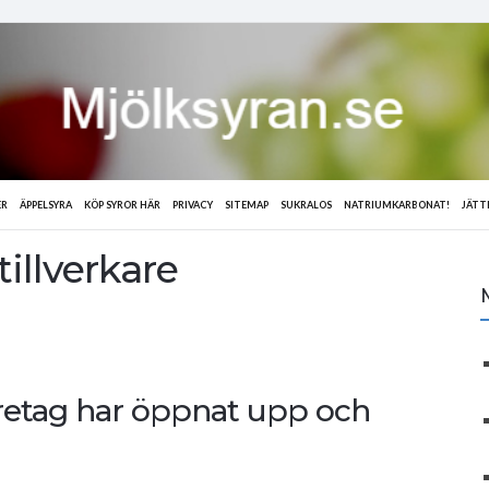
ER
ÄPPELSYRA
KÖP SYROR HÄR
PRIVACY
SITEMAP
SUKRALOS
NATRIUMKARBONAT!
JÄTT
illverkare
öretag har öppnat upp och