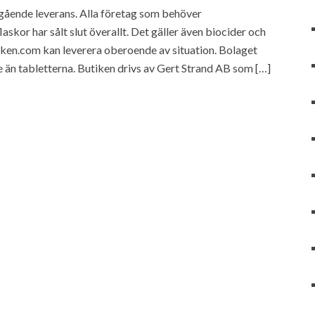
gående leverans. Alla företag som behöver
skor har sålt slut överallt. Det gäller även biocider och
briken.com kan leverera oberoende av situation. Bolaget
e än tabletterna. Butiken drivs av Gert Strand AB som […]