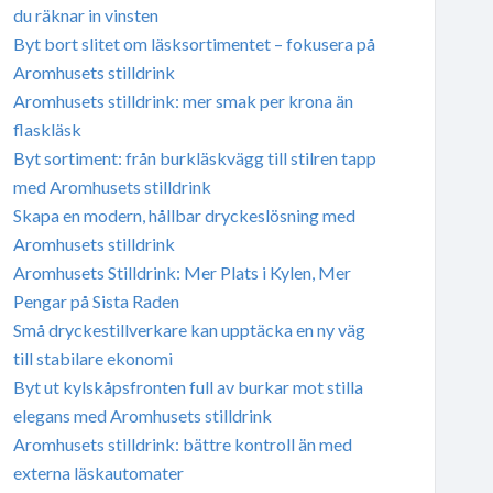
du räknar in vinsten
Byt bort slitet om läsksortimentet – fokusera på
Aromhusets stilldrink
Aromhusets stilldrink: mer smak per krona än
flaskläsk
Byt sortiment: från burkläskvägg till stilren tapp
med Aromhusets stilldrink
Skapa en modern, hållbar dryckeslösning med
Aromhusets stilldrink
Aromhusets Stilldrink: Mer Plats i Kylen, Mer
Pengar på Sista Raden
Små dryckestillverkare kan upptäcka en ny väg
till stabilare ekonomi
Byt ut kylskåpsfronten full av burkar mot stilla
elegans med Aromhusets stilldrink
Aromhusets stilldrink: bättre kontroll än med
externa läskautomater