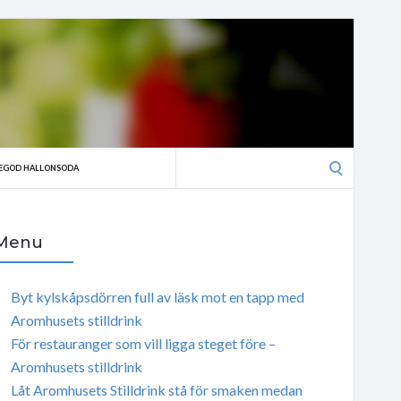
Search
EGOD HALLONSODA
for:
Menu
Byt kylskåpsdörren full av läsk mot en tapp med
Aromhusets stilldrink
För restauranger som vill ligga steget före –
Aromhusets stilldrink
Låt Aromhusets Stilldrink stå för smaken medan