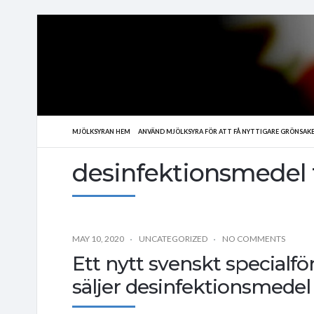
MJÖLKSYRAN HEM
ANVÄND MJÖLKSYRA FÖR ATT FÅ NYTTIGARE GRÖNSAK
desinfektionsmedel t
MAY 10, 2020
UNCATEGORIZED
NO COMMENTS
Ett nytt svenskt specialf
säljer desinfektionsmedel