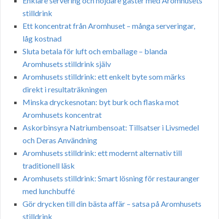
Enklare servering och nöjdare gäster med Aromhusets
stilldrink
Ett koncentrat från Aromhuset – många serveringar,
låg kostnad
Sluta betala för luft och emballage – blanda
Aromhusets stilldrink själv
Aromhusets stilldrink: ett enkelt byte som märks
direkt i resultaträkningen
Minska dryckesnotan: byt burk och flaska mot
Aromhusets koncentrat
Askorbinsyra Natriumbensoat: Tillsatser i Livsmedel
och Deras Användning
Aromhusets stilldrink: ett modernt alternativ till
traditionell läsk
Aromhusets stilldrink: Smart lösning för restauranger
med lunchbuffé
Gör drycken till din bästa affär – satsa på Aromhusets
stilldrink