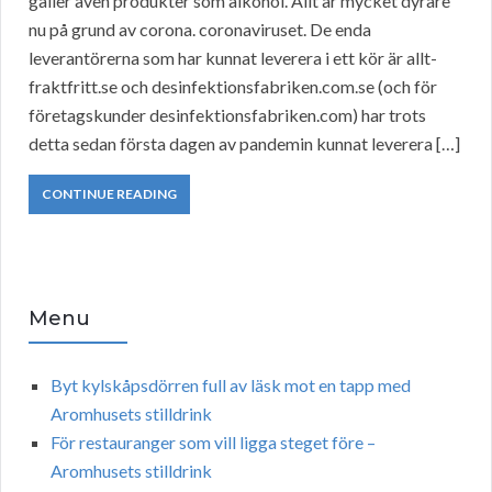
gäller även produkter som alkohol. Allt är mycket dyrare
nu på grund av corona. coronaviruset. De enda
leverantörerna som har kunnat leverera i ett kör är allt-
fraktfritt.se och desinfektionsfabriken.com.se (och för
företagskunder desinfektionsfabriken.com) har trots
detta sedan första dagen av pandemin kunnat leverera […]
CONTINUE READING
Menu
Byt kylskåpsdörren full av läsk mot en tapp med
Aromhusets stilldrink
För restauranger som vill ligga steget före –
Aromhusets stilldrink