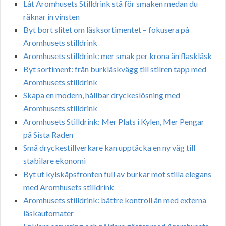
Låt Aromhusets Stilldrink stå för smaken medan du
räknar in vinsten
Byt bort slitet om läsksortimentet – fokusera på
Aromhusets stilldrink
Aromhusets stilldrink: mer smak per krona än flaskläsk
Byt sortiment: från burkläskvägg till stilren tapp med
Aromhusets stilldrink
Skapa en modern, hållbar dryckeslösning med
Aromhusets stilldrink
Aromhusets Stilldrink: Mer Plats i Kylen, Mer Pengar
på Sista Raden
Små dryckestillverkare kan upptäcka en ny väg till
stabilare ekonomi
Byt ut kylskåpsfronten full av burkar mot stilla elegans
med Aromhusets stilldrink
Aromhusets stilldrink: bättre kontroll än med externa
läskautomater