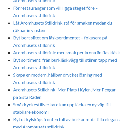
Aromhusets stilldrink
För restauranger som vill ligga steget före –
Aromhusets stilldrink
Låt Aromhusets Stilldrink stå för smaken medan du
räknar in vinsten
Byt bort slitet om läsksortimentet – fokusera på
Aromhusets stilldrink
Aromhusets stilldrink: mer smak per krona än flaskläsk
Byt sortiment: från burkläskvägg till stilren tapp med
Aromhusets stilldrink
Skapa en modern, hållbar dryckeslösning med
Aromhusets stilldrink
Aromhusets Stilldrink: Mer Plats i Kylen, Mer Pengar
på Sista Raden
Små dryckestillverkare kan upptäcka en ny väg till
stabilare ekonomi
Byt ut kylskåpsfronten full av burkar mot stilla elegans
med Aromhusets stilldrink