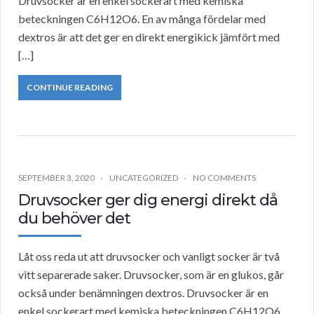
Druvsocker är en enkel sockerart med kemiska
beteckningen C6H12O6. En av många fördelar med
dextros är att det ger en direkt energikick jämfört med
[…]
CONTINUE READING
SEPTEMBER 3, 2020
UNCATEGORIZED
NO COMMENTS
Druvsocker ger dig energi direkt då
du behöver det
Låt oss reda ut att druvsocker och vanligt socker är två
vitt separerade saker. Druvsocker, som är en glukos, går
också under benämningen dextros. Druvsocker är en
enkel sockerart med kemiska beteckningen C6H12O6.