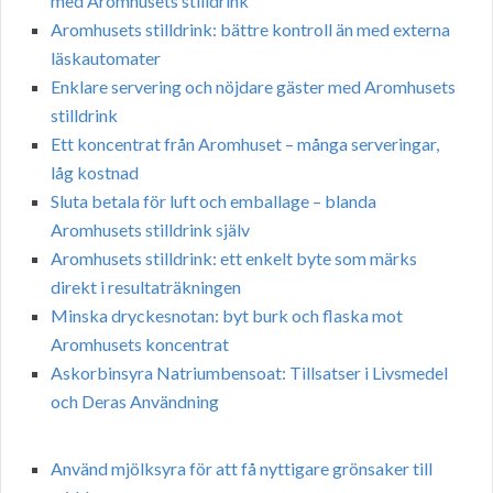
med Aromhusets stilldrink
Aromhusets stilldrink: bättre kontroll än med externa
läskautomater
Enklare servering och nöjdare gäster med Aromhusets
stilldrink
Ett koncentrat från Aromhuset – många serveringar,
låg kostnad
Sluta betala för luft och emballage – blanda
Aromhusets stilldrink själv
Aromhusets stilldrink: ett enkelt byte som märks
direkt i resultaträkningen
Minska dryckesnotan: byt burk och flaska mot
Aromhusets koncentrat
Askorbinsyra Natriumbensoat: Tillsatser i Livsmedel
och Deras Användning
Använd mjölksyra för att få nyttigare grönsaker till