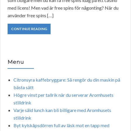
som tidigare men du kan få free spins idag på ett casino
med licens! Men vad är free spins för någonting? När du
använder free spins […]
CONTINUE READING
Menu
Citronsyra kaffebryggare: Så rengör du din maskin på
bästa sätt
Högre vinst per tallrik när du serverar Aromhusets
stilldrink
Varje såld lunch kan bli billigare med Aromhusets
stilldrink
Byt kylskåpsdörren full av läsk mot en tapp med