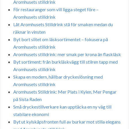
Aromhusets stilldrink
För restauranger som vill ligga steget före –
Aromhusets stilldrink
Låt Aromhusets Stilldrink stå för smaken medan du
räknar in vinsten
Byt bort slitet om läsksortimentet – fokusera på
Aromhusets stilldrink
Aromhusets stilldrink: mer smak per krona än flaskläsk
Byt sortiment: från burkläskvägg till stilren tapp med
Aromhusets stilldrink
Skapa en modern, hållbar dryckeslösning med
Aromhusets stilldrink
Aromhusets Stilldrink: Mer Plats i Kylen, Mer Pengar
på Sista Raden
Små dryckestillverkare kan upptäcka en ny väg till
stabilare ekonomi
Byt ut kylskåpsfronten full av burkar mot stilla elegans