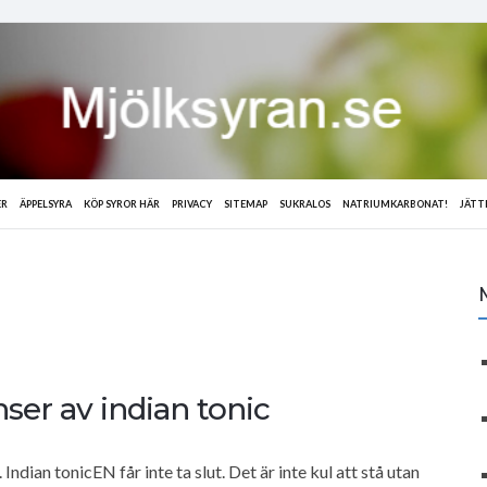
ER
ÄPPELSYRA
KÖP SYROR HÄR
PRIVACY
SITEMAP
SUKRALOS
NATRIUMKARBONAT!
JÄTT
er av indian tonic
ndian tonicEN får inte ta slut. Det är inte kul att stå utan