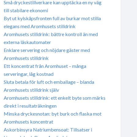
Små dryckestillverkare kan upptäcka en ny väg
till stabilare ekonomi
Byt ut kylskåpsfronten full av burkar mot stilla
elegans med Aromhusets stilldrink
Aromhusets stilldrink: bättre kontroll än med
externa läskautomater
Enklare servering och nöjdare gäster med
Aromhusets stilldrink
Ett koncentrat från Aromhuset – många
serveringar, låg kostnad
Sluta betala för luft och emballage – blanda
Aromhusets stilldrink själv
Aromhusets stilldrink: ett enkelt byte som märks
direkt i resultaträkningen
Minska dryckesnotan: byt burk och flaska mot
Aromhusets koncentrat
Askorbinsyra Natriumbensoat: Tillsatser i