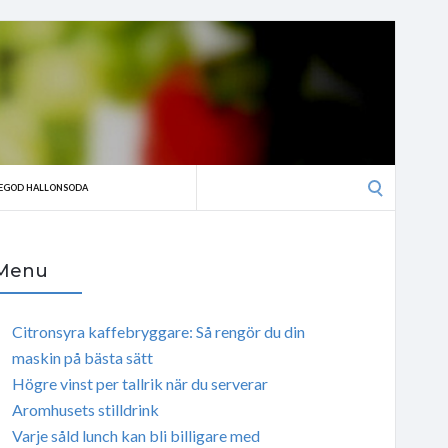
Search
EGOD HALLONSODA
for:
Menu
Citronsyra kaffebryggare: Så rengör du din
maskin på bästa sätt
Högre vinst per tallrik när du serverar
Aromhusets stilldrink
Varje såld lunch kan bli billigare med