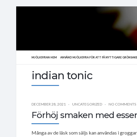
MJÖLKSYRAN HEM
ANVÄND MJÖLKSYRA FÖR ATT FÅ NYTTIGARE GRÖNSAK
indian tonic
DECEMBER 28, 2021
UNCATEGORIZED
NO COMMENTS
Förhöj smaken med essens
Många av de läsk som säljs kan användas i groggar. I