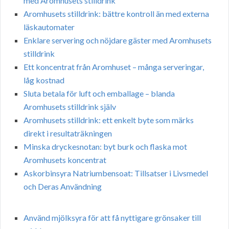
med Aromhusets stilldrink
Aromhusets stilldrink: bättre kontroll än med externa
läskautomater
Enklare servering och nöjdare gäster med Aromhusets
stilldrink
Ett koncentrat från Aromhuset – många serveringar,
låg kostnad
Sluta betala för luft och emballage – blanda
Aromhusets stilldrink själv
Aromhusets stilldrink: ett enkelt byte som märks
direkt i resultaträkningen
Minska dryckesnotan: byt burk och flaska mot
Aromhusets koncentrat
Askorbinsyra Natriumbensoat: Tillsatser i Livsmedel
och Deras Användning
Använd mjölksyra för att få nyttigare grönsaker till