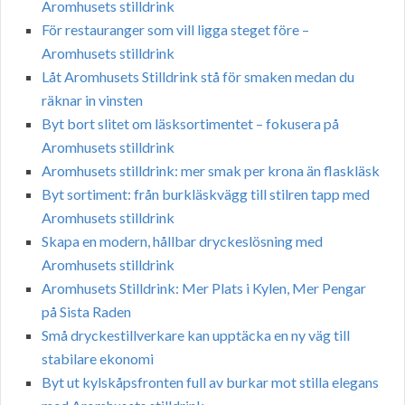
Aromhusets stilldrink
För restauranger som vill ligga steget före –
Aromhusets stilldrink
Låt Aromhusets Stilldrink stå för smaken medan du
räknar in vinsten
Byt bort slitet om läsksortimentet – fokusera på
Aromhusets stilldrink
Aromhusets stilldrink: mer smak per krona än flaskläsk
Byt sortiment: från burkläskvägg till stilren tapp med
Aromhusets stilldrink
Skapa en modern, hållbar dryckeslösning med
Aromhusets stilldrink
Aromhusets Stilldrink: Mer Plats i Kylen, Mer Pengar
på Sista Raden
Små dryckestillverkare kan upptäcka en ny väg till
stabilare ekonomi
Byt ut kylskåpsfronten full av burkar mot stilla elegans