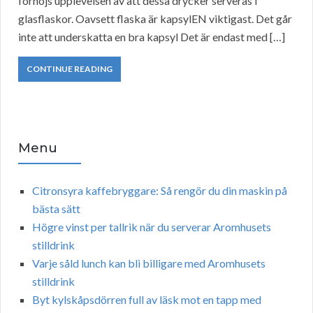
förhöjs upplevelsen av att dessa drycker serveras i
glasflaskor. Oavsett flaska är kapsylEN viktigast. Det går
inte att underskatta en bra kapsyl Det är endast med […]
CONTINUE READING
Menu
Citronsyra kaffebryggare: Så rengör du din maskin på
bästa sätt
Högre vinst per tallrik när du serverar Aromhusets
stilldrink
Varje såld lunch kan bli billigare med Aromhusets
stilldrink
Byt kylskåpsdörren full av läsk mot en tapp med