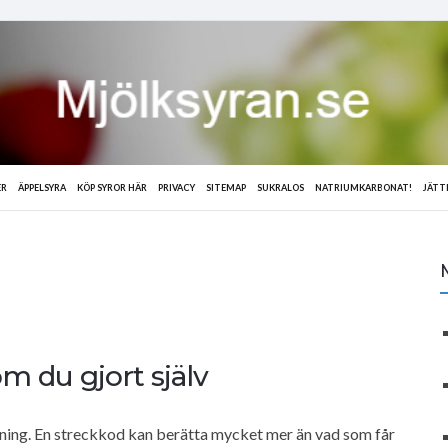
ER
ÄPPELSYRA
KÖP SYROR HÄR
PRIVACY
SITEMAP
SUKRALOS
NATRIUMKARBONAT!
JÄTT
m du gjort själv
ning. En streckkod kan berätta mycket mer än vad som får