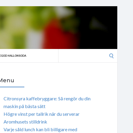
Search
EGOD HALLONSODA
for:
Menu
Citronsyra kaffebryggare: Så rengör du din
maskin på bästa sätt
Högre vinst per tallrik när du serverar
Aromhusets stilldrink
Varje såld lunch kan bli billigare med