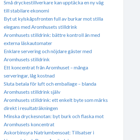
Små dryckestillverkare kan upptäcka en ny väg
till stabilare ekonomi
Byt ut kylskåpsfronten full av burkar mot stilla
elegans med Aromhusets stilldrink
Aromhusets stilldrink: bättre kontroll än med
externa läskautomater
Enklare servering och nöjdare gäster med
Aromhusets stilldrink
Ett koncentrat från Aromhuset – många
serveringar, låg kostnad
Sluta betala för luft och emballage – blanda
Aromhusets stilldrink själv
Aromhusets stilldrink: ett enkelt byte som märks
direkt i resultaträkningen
Minska dryckesnotan: byt burk och flaska mot
Aromhusets koncentrat
Askorbinsyra Natriumbensoat: Tillsatser i