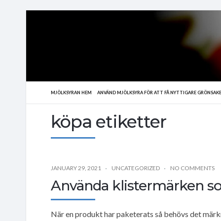
MJÖLKSYRAN HEM
ANVÄND MJÖLKSYRA FÖR ATT FÅ NYTTIGARE GRÖNSAK
köpa etiketter
JANUARY 29, 2021
UNCATEGORIZED
NO COMMENTS
Använda klistermärken so
När en produkt har paketerats så behövs det märk