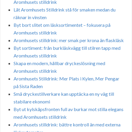
Aromhusets stilldrink
Låt Aromhusets Stilldrink stå för smaken medan du
räknar in vinsten
Byt bort slitet om läsksortimentet – fokusera på
Aromhusets stilldrink
Aromhusets stilldrink: mer smak per krona än flaskläsk
Byt sortiment: från burkläskvägg till stilren tapp med
Aromhusets stilldrink
Skapa en modern, hållbar dryckeslösning med
Aromhusets stilldrink
Aromhusets Stilldrink: Mer Plats i Kylen, Mer Pengar
på Sista Raden
Små dryckestillverkare kan upptäcka en ny väg till
stabilare ekonomi
Byt ut kylskåpsfronten full av burkar mot stilla elegans
med Aromhusets stilldrink
Aromhusets stilldrink: bättre kontroll än med externa