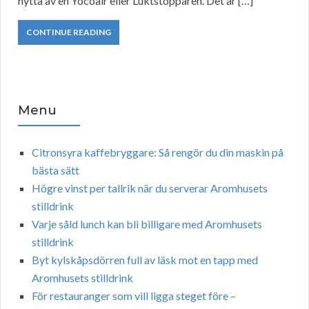
nytta av en Yocoair eller Luktstopparen. Det är […]
CONTINUE READING
Menu
Citronsyra kaffebryggare: Så rengör du din maskin på
bästa sätt
Högre vinst per tallrik när du serverar Aromhusets
stilldrink
Varje såld lunch kan bli billigare med Aromhusets
stilldrink
Byt kylskåpsdörren full av läsk mot en tapp med
Aromhusets stilldrink
För restauranger som vill ligga steget före –