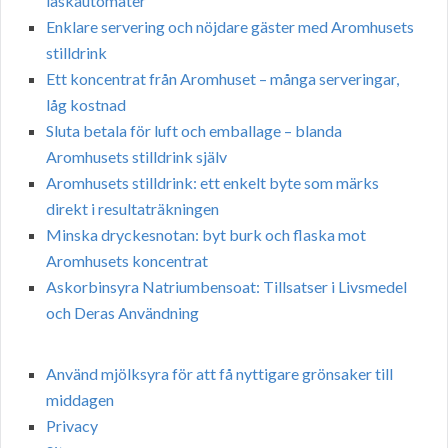
läskautomater
Enklare servering och nöjdare gäster med Aromhusets
stilldrink
Ett koncentrat från Aromhuset – många serveringar,
låg kostnad
Sluta betala för luft och emballage – blanda
Aromhusets stilldrink själv
Aromhusets stilldrink: ett enkelt byte som märks
direkt i resultaträkningen
Minska dryckesnotan: byt burk och flaska mot
Aromhusets koncentrat
Askorbinsyra Natriumbensoat: Tillsatser i Livsmedel
och Deras Användning
Använd mjölksyra för att få nyttigare grönsaker till
middagen
Privacy