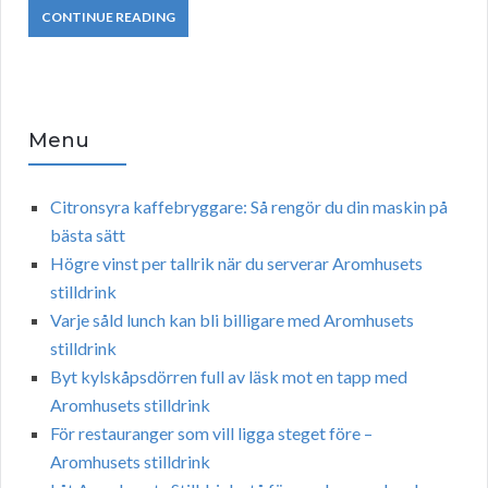
CONTINUE READING
Menu
Citronsyra kaffebryggare: Så rengör du din maskin på
bästa sätt
Högre vinst per tallrik när du serverar Aromhusets
stilldrink
Varje såld lunch kan bli billigare med Aromhusets
stilldrink
Byt kylskåpsdörren full av läsk mot en tapp med
Aromhusets stilldrink
För restauranger som vill ligga steget före –
Aromhusets stilldrink