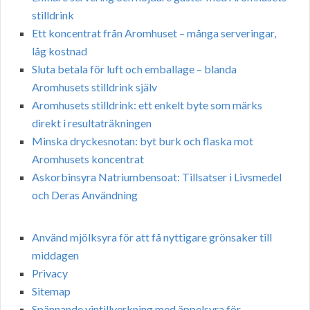
stilldrink
Ett koncentrat från Aromhuset – många serveringar,
låg kostnad
Sluta betala för luft och emballage – blanda
Aromhusets stilldrink själv
Aromhusets stilldrink: ett enkelt byte som märks
direkt i resultaträkningen
Minska dryckesnotan: byt burk och flaska mot
Aromhusets koncentrat
Askorbinsyra Natriumbensoat: Tillsatser i Livsmedel
och Deras Användning
Använd mjölksyra för att få nyttigare grönsaker till
middagen
Privacy
Sitemap
Spännande vintillverkning med äppelsyra för