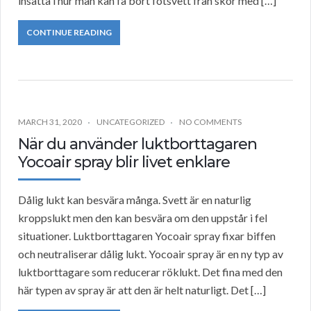
insatta i hur man kan få bort fotsvett från skor med […]
CONTINUE READING
MARCH 31, 2020
UNCATEGORIZED
NO COMMENTS
När du använder luktborttagaren
Yocoair spray blir livet enklare
Dålig lukt kan besvära många. Svett är en naturlig
kroppslukt men den kan besvära om den uppstår i fel
situationer. Luktborttagaren Yocoair spray fixar biffen
och neutraliserar dålig lukt. Yocoair spray är en ny typ av
luktborttagare som reducerar röklukt. Det fina med den
här typen av spray är att den är helt naturligt. Det […]