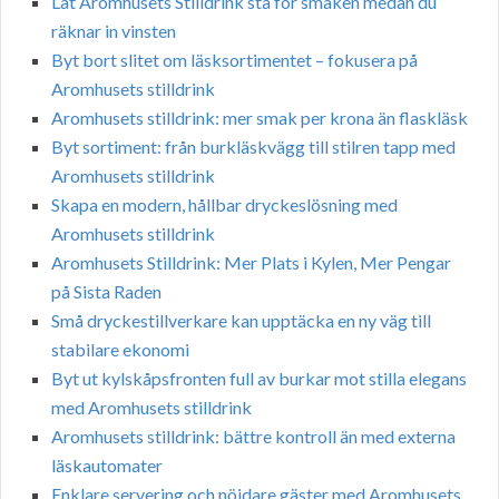
Låt Aromhusets Stilldrink stå för smaken medan du
räknar in vinsten
Byt bort slitet om läsksortimentet – fokusera på
Aromhusets stilldrink
Aromhusets stilldrink: mer smak per krona än flaskläsk
Byt sortiment: från burkläskvägg till stilren tapp med
Aromhusets stilldrink
Skapa en modern, hållbar dryckeslösning med
Aromhusets stilldrink
Aromhusets Stilldrink: Mer Plats i Kylen, Mer Pengar
på Sista Raden
Små dryckestillverkare kan upptäcka en ny väg till
stabilare ekonomi
Byt ut kylskåpsfronten full av burkar mot stilla elegans
med Aromhusets stilldrink
Aromhusets stilldrink: bättre kontroll än med externa
läskautomater
Enklare servering och nöjdare gäster med Aromhusets