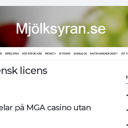
ER
ÄPPELSYRA
KÖP SYROR HÄR
PRIVACY
SITEMAP
SUKRALOS
NATRIUMKARBONAT!
JÄTT
nsk licens
pelar på MGA casino utan