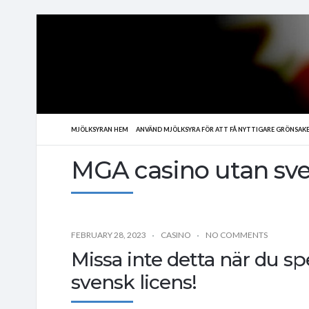
MJÖLKSYRAN HEM
ANVÄND MJÖLKSYRA FÖR ATT FÅ NYTTIGARE GRÖNSAK
MGA casino utan sve
FEBRUARY 28, 2023
CASINO
NO COMMENTS
Missa inte detta när du s
svensk licens!