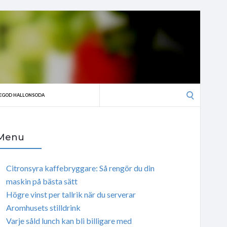
Search
EGOD HALLONSODA
for:
Menu
Citronsyra kaffebryggare: Så rengör du din
maskin på bästa sätt
Högre vinst per tallrik när du serverar
Aromhusets stilldrink
Varje såld lunch kan bli billigare med