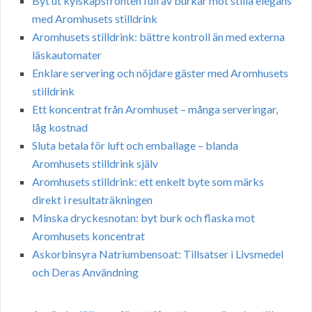
Byt ut kylskåpsfronten full av burkar mot stilla elegans
med Aromhusets stilldrink
Aromhusets stilldrink: bättre kontroll än med externa
läskautomater
Enklare servering och nöjdare gäster med Aromhusets
stilldrink
Ett koncentrat från Aromhuset – många serveringar,
låg kostnad
Sluta betala för luft och emballage – blanda
Aromhusets stilldrink själv
Aromhusets stilldrink: ett enkelt byte som märks
direkt i resultaträkningen
Minska dryckesnotan: byt burk och flaska mot
Aromhusets koncentrat
Askorbinsyra Natriumbensoat: Tillsatser i Livsmedel
och Deras Användning