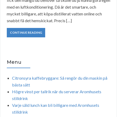
fick den mängd du behöver så skulle du ju kunna göra egen
med en luftkonditionering. Då är det smartare, och
mycket billigare, att köpa distillerat vatten online och
snabbt få det hemskickat. Precis […]
CONTINUE READING
Menu
Citronsyra kaffebryggare: Så rengör du din maskin på
bästa sätt
Högre vinst per tallrik när du serverar Aromhusets
stilldrink
Varje såld lunch kan bli billigare med Aromhusets
stilldrink