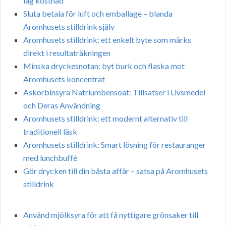
låg kostnad
Sluta betala för luft och emballage – blanda
Aromhusets stilldrink själv
Aromhusets stilldrink: ett enkelt byte som märks
direkt i resultaträkningen
Minska dryckesnotan: byt burk och flaska mot
Aromhusets koncentrat
Askorbinsyra Natriumbensoat: Tillsatser i Livsmedel
och Deras Användning
Aromhusets stilldrink: ett modernt alternativ till
traditionell läsk
Aromhusets stilldrink: Smart lösning för restauranger
med lunchbuffé
Gör drycken till din bästa affär – satsa på Aromhusets
stilldrink
Använd mjölksyra för att få nyttigare grönsaker till