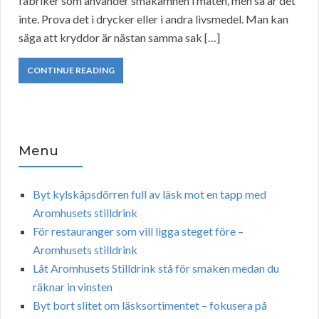
fabriker som använder smakämnen i maten, men så är det
inte. Prova det i drycker eller i andra livsmedel. Man kan
säga att kryddor är nästan samma sak […]
CONTINUE READING
Menu
Byt kylskåpsdörren full av läsk mot en tapp med
Aromhusets stilldrink
För restauranger som vill ligga steget före –
Aromhusets stilldrink
Låt Aromhusets Stilldrink stå för smaken medan du
räknar in vinsten
Byt bort slitet om läsksortimentet – fokusera på