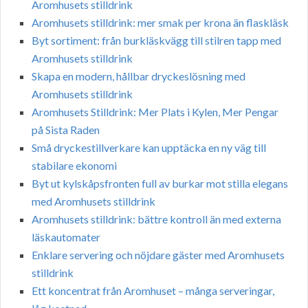
Aromhusets stilldrink
Aromhusets stilldrink: mer smak per krona än flaskläsk
Byt sortiment: från burkläskvägg till stilren tapp med
Aromhusets stilldrink
Skapa en modern, hållbar dryckeslösning med
Aromhusets stilldrink
Aromhusets Stilldrink: Mer Plats i Kylen, Mer Pengar
på Sista Raden
Små dryckestillverkare kan upptäcka en ny väg till
stabilare ekonomi
Byt ut kylskåpsfronten full av burkar mot stilla elegans
med Aromhusets stilldrink
Aromhusets stilldrink: bättre kontroll än med externa
läskautomater
Enklare servering och nöjdare gäster med Aromhusets
stilldrink
Ett koncentrat från Aromhuset – många serveringar,