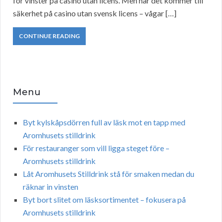
för vinster på casino utan licens. Men när det kommer till
säkerhet på casino utan svensk licens – vågar […]
CONTINUE READING
Menu
Byt kylskåpsdörren full av läsk mot en tapp med
Aromhusets stilldrink
För restauranger som vill ligga steget före –
Aromhusets stilldrink
Låt Aromhusets Stilldrink stå för smaken medan du
räknar in vinsten
Byt bort slitet om läsksortimentet – fokusera på
Aromhusets stilldrink