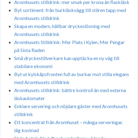
Aromhusets stilldrink: mer smak per krona än flaskläsk
Byt sortiment: från burkläskvägg till stilren tapp med
Aromhusets stilldrink
Skapa en modern, hållbar dryckeslösning med
Aromhusets stilldrink
Aromhusets Stilldrink: Mer Plats i Kylen, Mer Pengar
på Sista Raden
Små dryckestillverkare kan upptäcka en ny väg till
stabilare ekonomi
Byt ut kylskåpsfronten full av burkar mot stilla elegans
med Aromhusets stilldrink
Aromhusets stilldrink: bättre kontroll än med externa
läskautomater
Enklare servering och nöjdare gäster med Aromhusets
stilldrink
Ett koncentrat från Aromhuset – många serveringar,
låg kostnad