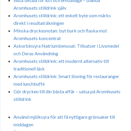
Sluta betala för luft och emballage – blanda
Aromhusets stilldrink själv
Aromhusets stilldrink: ett enkelt byte som märks
direkt i resultaträkningen
Minska dryckesnotan: byt burk och flaska mot
Aromhusets koncentrat
Askorbinsyra Natriumbensoat: Tillsatser i Livsmedel
och Deras Användning
Aromhusets stilldrink: ett modernt alternativ till
traditionell läsk
Aromhusets stilldrink: Smart lösning för restauranger
med lunchbuffé
Gör drycken till din bästa affär – satsa på Aromhusets
stilldrink
Använd mjölksyra för att få nyttigare grönsaker till
middagen