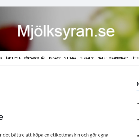
ER
ÄPPELSYRA
KÖP SYROR HÄR
PRIVACY
SITEMAP
SUKRALOS
NATRIUMKARBONAT!
JÄTT
e
å är det bättre att köpa en etikettmaskin och gör egna