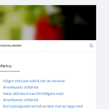
Search
EGOD HALLONSODA
for:
Menu
Högre vinst per tallrik när du serverar
Aromhusets stilldrink
Varje såld lunch kan bli billigare med
Aromhusets stilldrink
Byt kylskåpsdörren full av läsk mot en tapp med