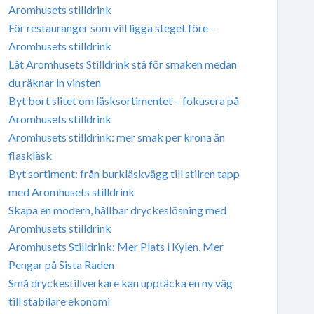
Aromhusets stilldrink
För restauranger som vill ligga steget före –
Aromhusets stilldrink
Låt Aromhusets Stilldrink stå för smaken medan
du räknar in vinsten
Byt bort slitet om läsksortimentet – fokusera på
Aromhusets stilldrink
Aromhusets stilldrink: mer smak per krona än
flaskläsk
Byt sortiment: från burkläskvägg till stilren tapp
med Aromhusets stilldrink
Skapa en modern, hållbar dryckeslösning med
Aromhusets stilldrink
Aromhusets Stilldrink: Mer Plats i Kylen, Mer
Pengar på Sista Raden
Små dryckestillverkare kan upptäcka en ny väg
till stabilare ekonomi