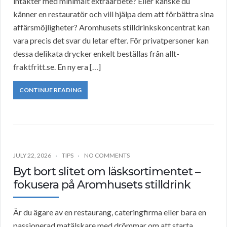
intäkter med minimalt extraarbete? Eller kanske du
känner en restauratör och vill hjälpa dem att förbättra sina
affärsmöjligheter? Aromhusets stilldrinkskoncentrat kan
vara precis det svar du letar efter. För privatpersoner kan
dessa delikata drycker enkelt beställas från allt-
fraktfritt.se. En ny era […]
CONTINUE READING
JULY 22, 2026
TIPS
NO COMMENTS
Byt bort slitet om läsksortimentet –
fokusera på Aromhusets stilldrink
Är du ägare av en restaurang, cateringfirma eller bara en
passionerad matälskare med drömmar om att starta