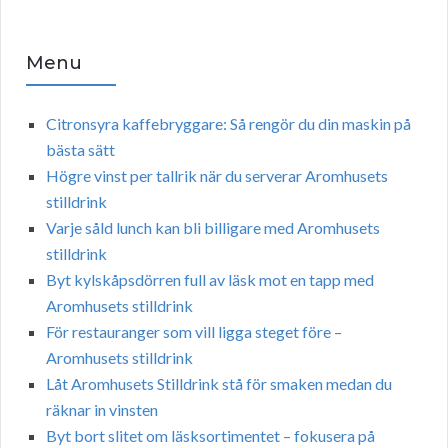
Menu
Citronsyra kaffebryggare: Så rengör du din maskin på
bästa sätt
Högre vinst per tallrik när du serverar Aromhusets
stilldrink
Varje såld lunch kan bli billigare med Aromhusets
stilldrink
Byt kylskåpsdörren full av läsk mot en tapp med
Aromhusets stilldrink
För restauranger som vill ligga steget före –
Aromhusets stilldrink
Låt Aromhusets Stilldrink stå för smaken medan du
räknar in vinsten
Byt bort slitet om läsksortimentet – fokusera på