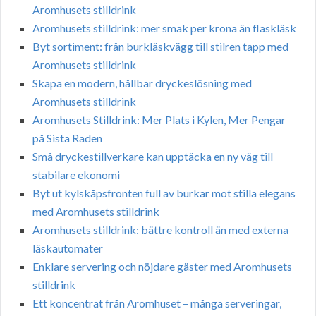
Aromhusets stilldrink
Aromhusets stilldrink: mer smak per krona än flaskläsk
Byt sortiment: från burkläskvägg till stilren tapp med
Aromhusets stilldrink
Skapa en modern, hållbar dryckeslösning med
Aromhusets stilldrink
Aromhusets Stilldrink: Mer Plats i Kylen, Mer Pengar
på Sista Raden
Små dryckestillverkare kan upptäcka en ny väg till
stabilare ekonomi
Byt ut kylskåpsfronten full av burkar mot stilla elegans
med Aromhusets stilldrink
Aromhusets stilldrink: bättre kontroll än med externa
läskautomater
Enklare servering och nöjdare gäster med Aromhusets
stilldrink
Ett koncentrat från Aromhuset – många serveringar,