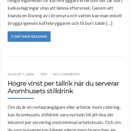
rengöringsmedel för kaffebryggare eftersom det tar bort
kalkavlagringar utan att lämna eftersmak. Genom att
blanda en lösning av citronsyra och vatten kan man enkelt
brygga igenom kaffebryggaren och få bort både […]
CONTINUE READING
AUGUST 7, 2026
TIPS
NO COMMENTS
Högre vinst per tallrik när du serverar
Aromhusets stilldrink
Om du är en restaurangägare eller arbetar inom catering,
kan Aromhusets stilldrink vara nyckeln till att öka din
inkomst per servering med minimal arbetsinsats. Och om
du som privatperson känner någon inom branschen, ge