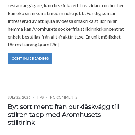
restaurangägare, kan du skicka ett tips vidare om hur hen
kan öka sin inkomst med mindre jobb. För dig som är
intresserad av att njuta av dessa smakrika stilldrinkar
hemma kan Aromhusets sockerfria stilldrinkskoncentrat
enkelt beställas från allt-fraktfritt.se. En unik möjlighet
för restaurangägare För […]
CONTINUE READING
JULY 22, 2026
TIPS
NO COMMENTS
Byt sortiment: från burkläskvägg till
stilren tapp med Aromhusets
stilldrink