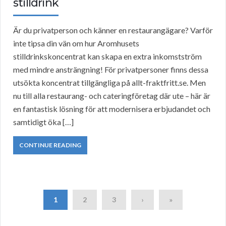
stilldrink
Är du privatperson och känner en restaurangägare? Varför
inte tipsa din vän om hur Aromhusets
stilldrinkskoncentrat kan skapa en extra inkomstström
med mindre ansträngning! För privatpersoner finns dessa
utsökta koncentrat tillgängliga på allt-fraktfritt.se. Men
nu till alla restaurang- och cateringföretag där ute – här är
en fantastisk lösning för att modernisera erbjudandet och
samtidigt öka […]
CONTINUE READING
1
2
3
›
»