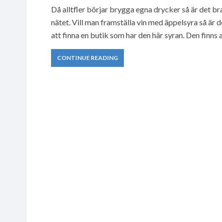
Då alltfler börjar brygga egna drycker så är det bra 
nätet. Vill man framställa vin med äppelsyra så är d
att finna en butik som har den här syran. Den finns a
CONTINUE READING