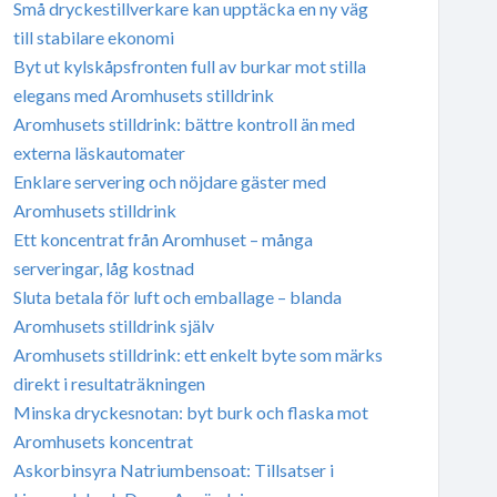
Små dryckestillverkare kan upptäcka en ny väg
till stabilare ekonomi
Byt ut kylskåpsfronten full av burkar mot stilla
elegans med Aromhusets stilldrink
Aromhusets stilldrink: bättre kontroll än med
externa läskautomater
Enklare servering och nöjdare gäster med
Aromhusets stilldrink
Ett koncentrat från Aromhuset – många
serveringar, låg kostnad
Sluta betala för luft och emballage – blanda
Aromhusets stilldrink själv
Aromhusets stilldrink: ett enkelt byte som märks
direkt i resultaträkningen
Minska dryckesnotan: byt burk och flaska mot
Aromhusets koncentrat
Askorbinsyra Natriumbensoat: Tillsatser i