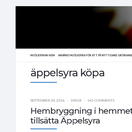
MJÖLKSYRAN HEM
ANVÄND MJÖLKSYRA FÖR ATT FÅ NYTTIGARE GRÖNSAK
äppelsyra köpa
SEPTEMBER 30, 2016
SYROR
NO COMMENTS
Hembryggning i hemmet h
tillsätta Äppelsyra