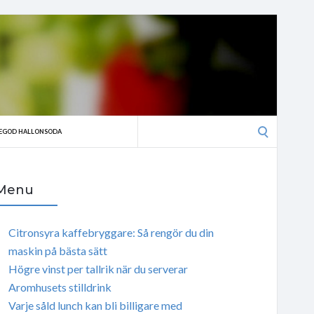
Search
EGOD HALLONSODA
for:
Menu
Citronsyra kaffebryggare: Så rengör du din
maskin på bästa sätt
Högre vinst per tallrik när du serverar
Aromhusets stilldrink
Varje såld lunch kan bli billigare med