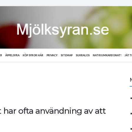
ER
ÄPPELSYRA
KÖP SYROR HÄR
PRIVACY
SITEMAP
SUKRALOS
NATRIUMKARBONAT!
JÄTT
ar ofta användning av att