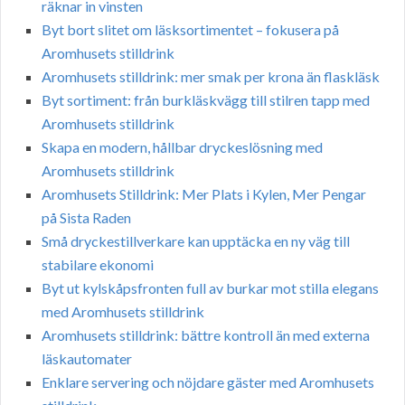
räknar in vinsten
Byt bort slitet om läsksortimentet – fokusera på
Aromhusets stilldrink
Aromhusets stilldrink: mer smak per krona än flaskläsk
Byt sortiment: från burkläskvägg till stilren tapp med
Aromhusets stilldrink
Skapa en modern, hållbar dryckeslösning med
Aromhusets stilldrink
Aromhusets Stilldrink: Mer Plats i Kylen, Mer Pengar
på Sista Raden
Små dryckestillverkare kan upptäcka en ny väg till
stabilare ekonomi
Byt ut kylskåpsfronten full av burkar mot stilla elegans
med Aromhusets stilldrink
Aromhusets stilldrink: bättre kontroll än med externa
läskautomater
Enklare servering och nöjdare gäster med Aromhusets