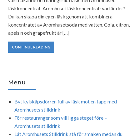
välsmakande och näringsrika läsk med Aromhuset
läskkoncentrat. Aromhuset läskkoncentrat: vad är det?
Du kan skapa din egen läsk genom att kombinera
koncentratet av Aromhusetsoda med vatten. Cola, citron,
apelsin och grapefrukt är […]
CONTINUE READING
Menu
Byt kylskåpsdörren full av läsk mot en tapp med
Aromhusets stilldrink
För restauranger som vill ligga steget före –
Aromhusets stilldrink
Låt Aromhusets Stilldrink stå för smaken medan du