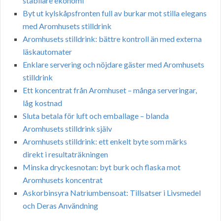
stabilare ekonomi
Byt ut kylskåpsfronten full av burkar mot stilla elegans
med Aromhusets stilldrink
Aromhusets stilldrink: bättre kontroll än med externa
läskautomater
Enklare servering och nöjdare gäster med Aromhusets
stilldrink
Ett koncentrat från Aromhuset – många serveringar,
låg kostnad
Sluta betala för luft och emballage – blanda
Aromhusets stilldrink själv
Aromhusets stilldrink: ett enkelt byte som märks
direkt i resultaträkningen
Minska dryckesnotan: byt burk och flaska mot
Aromhusets koncentrat
Askorbinsyra Natriumbensoat: Tillsatser i Livsmedel
och Deras Användning