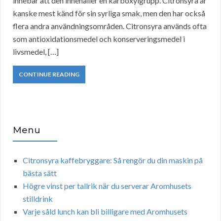
innebär att den innehåller en karboxylgrupp. Citronsyra är
kanske mest känd för sin syrliga smak, men den har också
flera andra användningsområden. Citronsyra används ofta
som antioxidationsmedel och konserveringsmedel i
livsmedel, […]
CONTINUE READING
Menu
Citronsyra kaffebryggare: Så rengör du din maskin på
bästa sätt
Högre vinst per tallrik när du serverar Aromhusets
stilldrink
Varje såld lunch kan bli billigare med Aromhusets