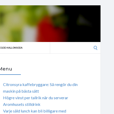
Search
EGOD HALLONSODA
for:
Menu
Citronsyra kaffebryggare: Så rengör du din
maskin på bästa sätt
Högre vinst per tallrik när du serverar
Aromhusets stilldrink
Varje såld lunch kan bli billigare med