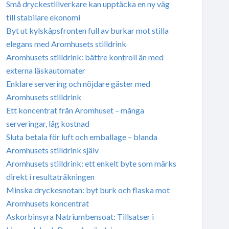
Små dryckestillverkare kan upptäcka en ny väg
till stabilare ekonomi
Byt ut kylskåpsfronten full av burkar mot stilla
elegans med Aromhusets stilldrink
Aromhusets stilldrink: bättre kontroll än med
externa läskautomater
Enklare servering och nöjdare gäster med
Aromhusets stilldrink
Ett koncentrat från Aromhuset – många
serveringar, låg kostnad
Sluta betala för luft och emballage – blanda
Aromhusets stilldrink själv
Aromhusets stilldrink: ett enkelt byte som märks
direkt i resultaträkningen
Minska dryckesnotan: byt burk och flaska mot
Aromhusets koncentrat
Askorbinsyra Natriumbensoat: Tillsatser i