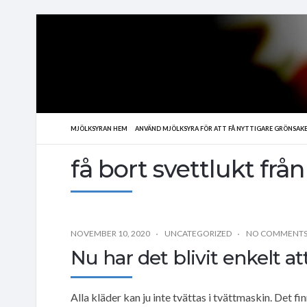
MJÖLKSYRAN HEM
ANVÄND MJÖLKSYRA FÖR ATT FÅ NYTTIGARE GRÖNSAK
få bort svettlukt från
NOVEMBER 10, 2020
UNCATEGORIZED
NO COMMENT
Nu har det blivit enkelt at
Alla kläder kan ju inte tvättas i tvättmaskin. Det 