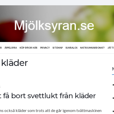
ER
ÄPPELSYRA
KÖP SYROR HÄR
PRIVACY
SITEMAP
SUKRALOS
NATRIUMKARBONAT!
JÄTT
 kläder
S
t få bort svettlukt från kläder
finns också kläder som trots att de går igenom tvättmaskinen