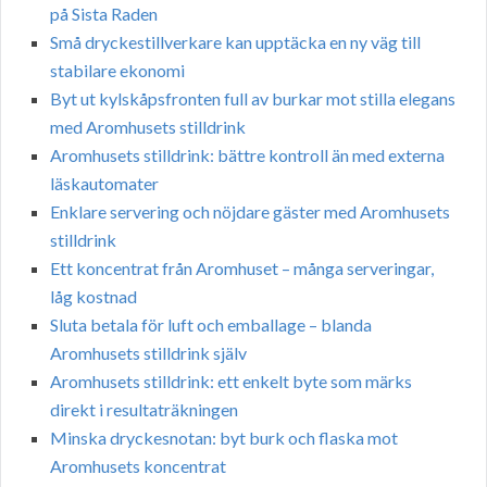
på Sista Raden
Små dryckestillverkare kan upptäcka en ny väg till
stabilare ekonomi
Byt ut kylskåpsfronten full av burkar mot stilla elegans
med Aromhusets stilldrink
Aromhusets stilldrink: bättre kontroll än med externa
läskautomater
Enklare servering och nöjdare gäster med Aromhusets
stilldrink
Ett koncentrat från Aromhuset – många serveringar,
låg kostnad
Sluta betala för luft och emballage – blanda
Aromhusets stilldrink själv
Aromhusets stilldrink: ett enkelt byte som märks
direkt i resultaträkningen
Minska dryckesnotan: byt burk och flaska mot
Aromhusets koncentrat