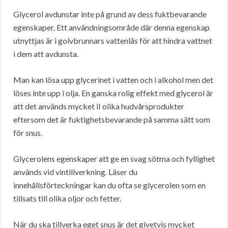
Glycerol avdunstar inte på grund av dess fuktbevarande
egenskaper. Ett användningsområde där denna egenskap
utnyttjas är i golvbrunnars vattenlås för att hindra vattnet
i dem att avdunsta.
Man kan lösa upp glycerinet i vatten och i alkohol men det
löses inte upp i olja. En ganska rolig effekt med glycerol är
att det används mycket iI olika hudvårsprodukter
eftersom det är fuktighetsbevarande på samma sätt som
för snus.
Glycerolens egenskaper att ge en svag sötma och fyllighet
används vid vintillverkning. Läser du
innehållsförteckningar kan du ofta se glycerolen som en
tillsats till olika oljor och fetter.
När du ska tillverka eget snus är det givetvis mycket