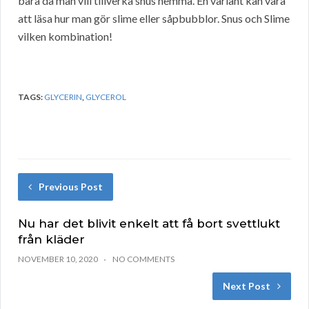
bara då man vill tillverka snus hemma. En variant kan vara
att läsa hur man gör slime eller såpbubblor. Snus och Slime
vilken kombination!
TAGS:
GLYCERIN
,
GLYCEROL
Previous Post
Nu har det blivit enkelt att få bort svettlukt
från kläder
NOVEMBER 10, 2020
NO COMMENTS
Next Post