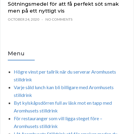
Sötningsmedel för att få perfekt söt smak
men på ett nyttigt vis
OCTOBER 24, 2020
NO COMMENTS
Menu
Högre vinst per tallrik när du serverar Aromhusets
stilldrink
Varje såld lunch kan bli billigare med Aromhusets
stilldrink
Byt kylskåpsdörren full av läsk mot en tapp med
Aromhusets stilldrink
För restauranger som vill ligga steget före –
Aromhusets stilldrink
Låt Aromhusets Stilldrink stå för smaken medan du