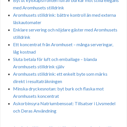
Byt ut kylskåpsfronten full av burkar mot stilla elegans
med Aromhusets stilldrink
Aromhusets stilldrink: bättre kontroll än med externa
läskautomater
Enklare servering och nöjdare gäster med Aromhusets
stilldrink
Ett koncentrat från Aromhuset – många serveringar,
låg kostnad
Sluta betala för luft och emballage – blanda
Aromhusets stilldrink själv
Aromhusets stilldrink: ett enkelt byte som märks
direkt i resultaträkningen
Minska dryckesnotan: byt burk och flaska mot
Aromhusets koncentrat
Askorbinsyra Natriumbensoat: Tillsatser i Livsmedel
och Deras Användning