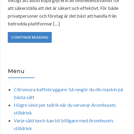
viktigt att alltid köpa glycerin av livsmedelskvalitet för
att säkerställa att det är säkert och effektivt. För både
privatpersoner och företag är det bäst att handla från
betrodda plattformar […]
CONTINUE READING
Menu
Citronsyra kaffebryggare: Så rengör du din maskin på
bästa sätt
Högre vinst per tallrik när du serverar Aromhusets
stilldrink
Varje såld lunch kan bli billigare med Aromhusets
stilldrink