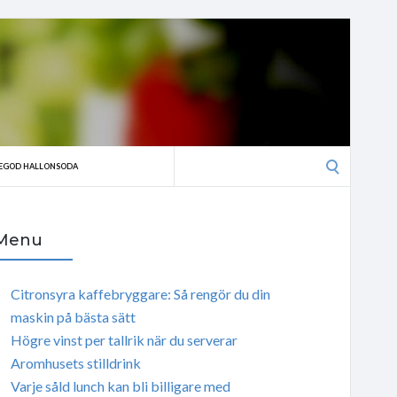
Search
EGOD HALLONSODA
for:
Menu
Citronsyra kaffebryggare: Så rengör du din
maskin på bästa sätt
Högre vinst per tallrik när du serverar
Aromhusets stilldrink
Varje såld lunch kan bli billigare med