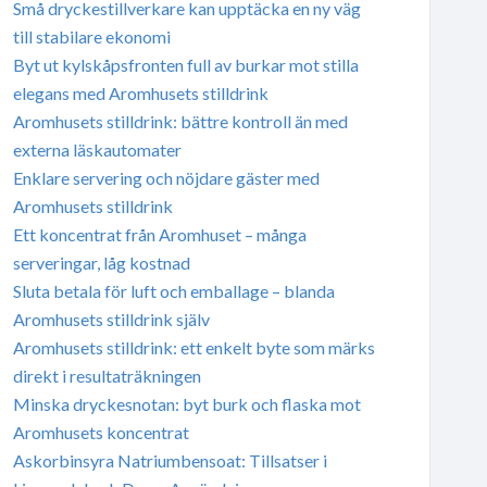
Små dryckestillverkare kan upptäcka en ny väg
till stabilare ekonomi
Byt ut kylskåpsfronten full av burkar mot stilla
elegans med Aromhusets stilldrink
Aromhusets stilldrink: bättre kontroll än med
externa läskautomater
Enklare servering och nöjdare gäster med
Aromhusets stilldrink
Ett koncentrat från Aromhuset – många
serveringar, låg kostnad
Sluta betala för luft och emballage – blanda
Aromhusets stilldrink själv
Aromhusets stilldrink: ett enkelt byte som märks
direkt i resultaträkningen
Minska dryckesnotan: byt burk och flaska mot
Aromhusets koncentrat
Askorbinsyra Natriumbensoat: Tillsatser i