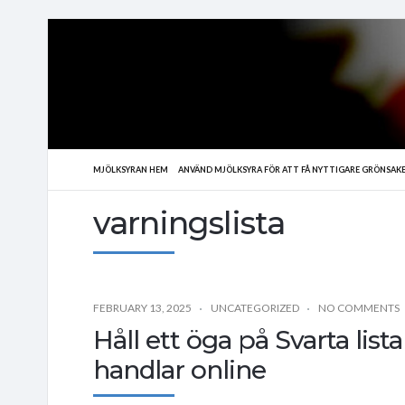
MJÖLKSYRAN HEM
ANVÄND MJÖLKSYRA FÖR ATT FÅ NYTTIGARE GRÖNSAK
varningslista
FEBRUARY 13, 2025
UNCATEGORIZED
NO COMMENTS
Håll ett öga på Svarta lis
handlar online