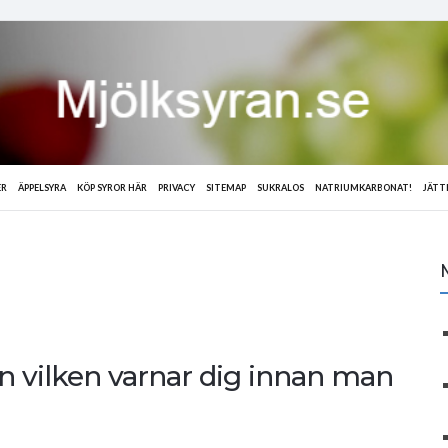
ER
ÄPPELSYRA
KÖP SYROR HÄR
PRIVACY
SITEMAP
SUKRALOS
NATRIUMKARBONAT!
JÄTT
tan vilken varnar dig innan man