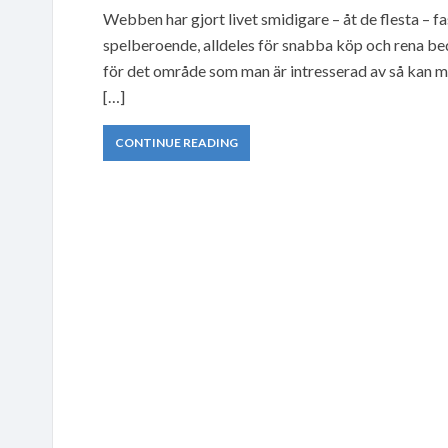
Webben har gjort livet smidigare – åt de flesta – 
spelberoende, alldeles för snabba köp och rena bed
för det område som man är intresserad av så kan ma
[…]
CONTINUE READING