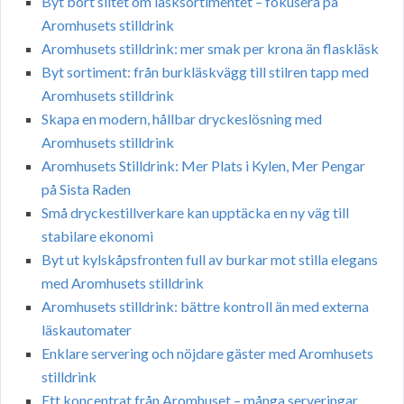
Byt bort slitet om läsksortimentet – fokusera på
Aromhusets stilldrink
Aromhusets stilldrink: mer smak per krona än flaskläsk
Byt sortiment: från burkläskvägg till stilren tapp med
Aromhusets stilldrink
Skapa en modern, hållbar dryckeslösning med
Aromhusets stilldrink
Aromhusets Stilldrink: Mer Plats i Kylen, Mer Pengar
på Sista Raden
Små dryckestillverkare kan upptäcka en ny väg till
stabilare ekonomi
Byt ut kylskåpsfronten full av burkar mot stilla elegans
med Aromhusets stilldrink
Aromhusets stilldrink: bättre kontroll än med externa
läskautomater
Enklare servering och nöjdare gäster med Aromhusets
stilldrink
Ett koncentrat från Aromhuset – många serveringar,