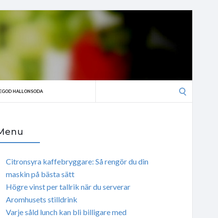
Search
EGOD HALLONSODA
for:
Menu
Citronsyra kaffebryggare: Så rengör du din
maskin på bästa sätt
Högre vinst per tallrik när du serverar
Aromhusets stilldrink
Varje såld lunch kan bli billigare med