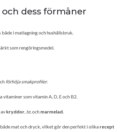
och dess förmåner
 både i matlagning och hushållsbruk.
märkt som rengöringsmedel.
ch
förhöja smakprofiler
.
ara vitaminer som vitamin A, D, E och B2.
g av
kryddor
,
te
, och
marmelad
.
både mat och dryck, vilket gör den perfekt i olika
recept