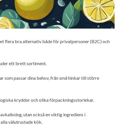
det flera bra alternativ både för privatpersoner (B2C) och
er ett brett sortiment.
r som passar dina behov, från små hinkar till större
logiska kryddor och olika förpackningsstorlekar.
 avkalkning, utan också en viktig ingrediens i
i alla välutrustade kök.