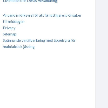
Livsmedel och Deras Användning
Använd mjölksyra för att få nyttigare grönsaker
till middagen
Privacy
Sitemap
Spännande vintillverkning med äppelsyra för
malolaktisk jäsning