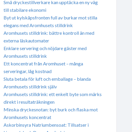
Små dryckestillverkare kan upptäcka en ny väg
till stabilare ekonomi
Byt ut kylskåpsfronten full av burkar mot stilla
elegans med Aromhusets stilldrink
Aromhusets stilldrink: bättre kontroll än med
externa läskautomater
Enklare servering och nöjdare gäster med
Aromhusets stilldrink
Ett koncentrat från Aromhuset – många
serveringar, låg kostnad
Sluta betala för luft och emballage – blanda
Aromhusets stilldrink själv
Aromhusets stilldrink: ett enkelt byte som märks
direkt i resultaträkningen
Minska dryckesnotan: byt burk och flaska mot
Aromhusets koncentrat
Askorbinsyra Natriumbensoat: Tillsatser i