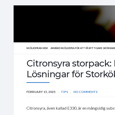
MJÖLKSYRAN HEM
ANVÄND MJÖLKSYRA FÖR ATT FÅ NYTTIGARE GRÖNSAK
Citronsyra storpack:
Lösningar för Storkö
FEBRUARY 15, 2025
TIPS
NO COMMENTS
Citronsyra, även kallad E330, är en mångsidig subs