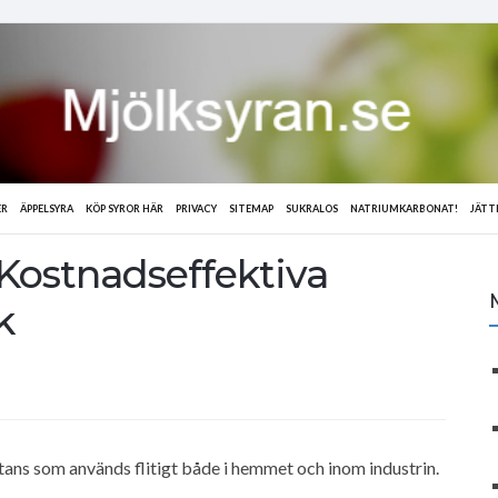
ER
ÄPPELSYRA
KÖP SYROR HÄR
PRIVACY
SITEMAP
SUKRALOS
NATRIUMKARBONAT!
JÄTT
 Kostnadseffektiva
k
tans som används flitigt både i hemmet och inom industrin.