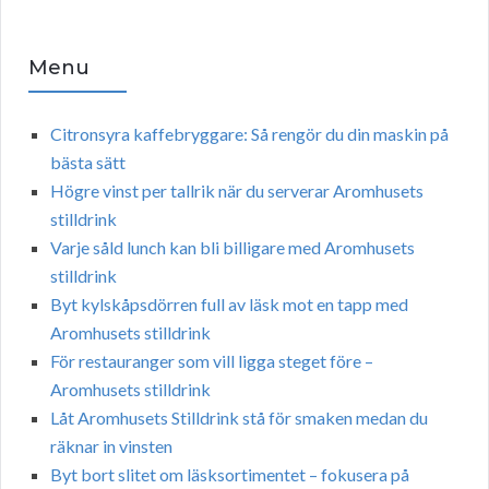
Menu
Citronsyra kaffebryggare: Så rengör du din maskin på
bästa sätt
Högre vinst per tallrik när du serverar Aromhusets
stilldrink
Varje såld lunch kan bli billigare med Aromhusets
stilldrink
Byt kylskåpsdörren full av läsk mot en tapp med
Aromhusets stilldrink
För restauranger som vill ligga steget före –
Aromhusets stilldrink
Låt Aromhusets Stilldrink stå för smaken medan du
räknar in vinsten
Byt bort slitet om läsksortimentet – fokusera på