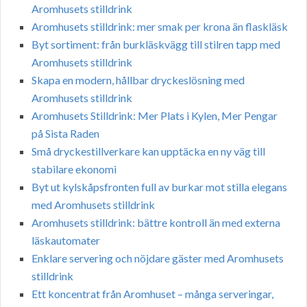
Aromhusets stilldrink
Aromhusets stilldrink: mer smak per krona än flaskläsk
Byt sortiment: från burkläskvägg till stilren tapp med
Aromhusets stilldrink
Skapa en modern, hållbar dryckeslösning med
Aromhusets stilldrink
Aromhusets Stilldrink: Mer Plats i Kylen, Mer Pengar
på Sista Raden
Små dryckestillverkare kan upptäcka en ny väg till
stabilare ekonomi
Byt ut kylskåpsfronten full av burkar mot stilla elegans
med Aromhusets stilldrink
Aromhusets stilldrink: bättre kontroll än med externa
läskautomater
Enklare servering och nöjdare gäster med Aromhusets
stilldrink
Ett koncentrat från Aromhuset – många serveringar,