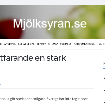
ER
ÄPPELSYRA
KÖP SYROR HÄR
PRIVACY
SITEMAP
SUKRALOS
NATRIUMKARBONAT!
JÄTT
tfarande en stark
S
 bonus gör spelandet roligare. Sverige har inte tagit bort