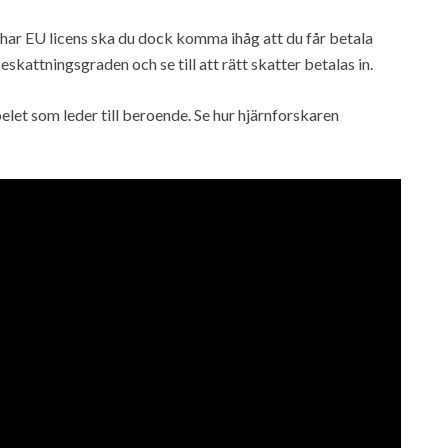
e har EU licens ska du dock komma ihåg att du får betala
beskattningsgraden och se till att rätt skatter betalas in.
pelet som leder till beroende. Se hur hjärnforskaren