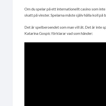
Om du spelar på ett internationellt casino som int
skatt på vinster. Spelarna måste själv hålla koll på 
Det är spelberoendet som man vill åt. Det är inte s
Katarina Gospic förklarar vad som händer: