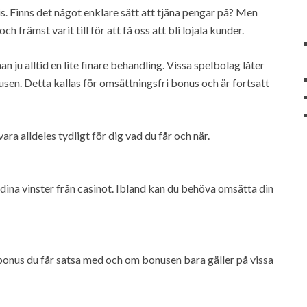
. Finns det något enklare sätt att tjäna pengar på? Men
 främst varit till för att få oss att bli lojala kunder.
 ju alltid en lite finare behandling. Vissa spelbolag låter
en. Detta kallas för omsättningsfri bonus och är fortsatt
ara alldeles tydligt för dig vad du får och när.
t dina vinster från casinot. Ibland kan du behöva omsätta din
onus du får satsa med och om bonusen bara gäller på vissa