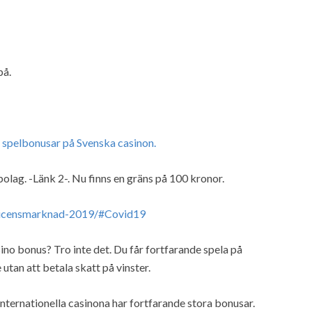
på.
ör spelbonusar på Svenska casinon.
lbolag. -Länk 2-. Nu finns en gräns på 100 kronor.
-licensmarknad-2019/#Covid19
sino bonus? Tro inte det. Du får fortfarande spela på
 utan att betala skatt på vinster.
nternationella casinona har fortfarande stora bonusar.