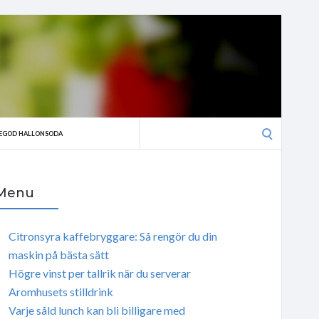
Search
EGOD HALLONSODA
for:
Menu
Citronsyra kaffebryggare: Så rengör du din
maskin på bästa sätt
Högre vinst per tallrik när du serverar
Aromhusets stilldrink
Varje såld lunch kan bli billigare med