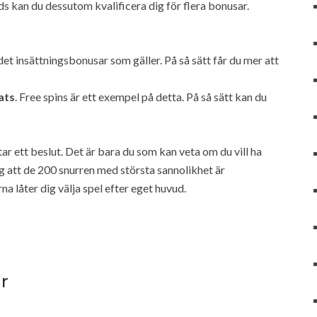
ds kan du dessutom kvalificera dig för flera bonusar.
et insättningsbonusar som gäller. På så sätt får du mer att
ats
. Free spins är ett exempel på detta. På så sätt kan du
r ett beslut. Det är bara du som kan veta om du vill ha
åg att de 200 snurren med största sannolikhet är
na låter dig välja spel efter eget huvud.
r