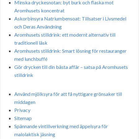
Minska dryckesnotan: byt burk och flaska mot
Aromhusets koncentrat
Askorbinsyra Natriumbensoat: Tillsatser i Livsmedel
och Deras Användning
Aromhusets stilldrink: ett modernt alternativ till
traditionell läsk
Aromhusets stilldrink: Smart lösning för restauranger
med lunchbuffé
Gör drycken till din bästa affär – satsa på Aromhusets
stilldrink
Använd mjölksyra för att få nyttigare grönsaker till
middagen
Privacy
Sitemap
Spännande vintillverkning med äppelsyra för
malolaktisk jäsning