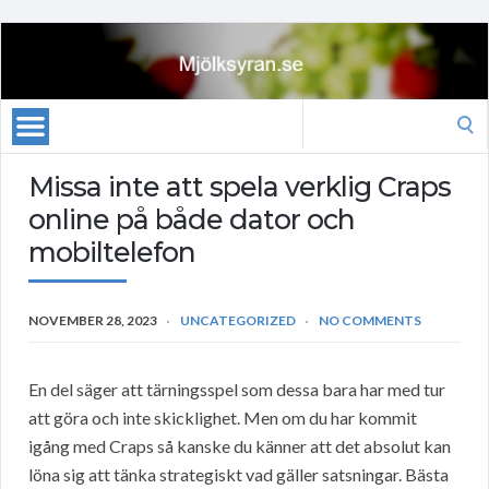
Search
for:
Missa inte att spela verklig Craps
online på både dator och
mobiltelefon
NOVEMBER 28, 2023
UNCATEGORIZED
NO COMMENTS
En del säger att tärningsspel som dessa bara har med tur
att göra och inte skicklighet. Men om du har kommit
igång med Craps så kanske du känner att det absolut kan
löna sig att tänka strategiskt vad gäller satsningar. Bästa