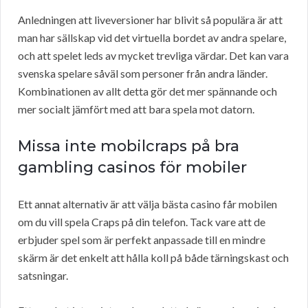
Anledningen att liveversioner har blivit så populära är att
man har sällskap vid det virtuella bordet av andra spelare,
och att spelet leds av mycket trevliga värdar. Det kan vara
svenska spelare såväl som personer från andra länder.
Kombinationen av allt detta gör det mer spännande och
mer socialt jämfört med att bara spela mot datorn.
Missa inte mobilcraps på bra
gambling casinos för mobiler
Ett annat alternativ är att välja bästa casino får mobilen
om du vill spela Craps på din telefon. Tack vare att de
erbjuder spel som är perfekt anpassade till en mindre
skärm är det enkelt att hålla koll på både tärningskast och
satsningar.