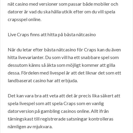
nät casino med versioner som passar både mobiler och
datorer är vad du ska hålla utkik efter om du vill spela
crapsspel online.
Live Craps finns att hitta på bästa nätcasino
När du letar efter bästa nätcasino för Craps kan du även
hitta livevarianter. Du som vill ha ett snabbare spel som
dessutom känns så äkta som möjligt kommer att gilla
dessa. Fördelen med livespel är att det liknar det som ett
landbaserat casino har att erbjuda.
Det kan vara bra att veta att det är precis lika säkert att
spela livespel som att spela Craps som en vanlig
datorversion på gambling casinos online. Allt ifrån
tärningskast till registrerade satsningar kontrolleras
nämligen av mjukvara.