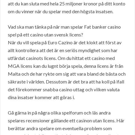
att du kan sluta med hela 25 miljoner kronor på ditt konto
om du vinner när du spelar med den högsta insatsen.
Vad ska man tänka på när man spelar Fat banker casino
spel på ett casino utan svensk licens?
När du vill spela på Euro Cazino är det klokt att först av
allt kontrollera att det är en seriös myndighet som har
utfärdat casinots licens. Om du hittat ett casino med
MGA licens kan du lugnt börja spela, denna licens är från
Malta och de har rykte om sig att vara bland de bästa och
säkraste i världen. Dessutom är det bra att ha koll på ifall
det förekommer snabba casino uttag och vilken valuta
dina insatser kommer att göras i.
Gå gärna in på några olika spelforum och läs andra
spelares recensioner gällande ett casinon utan licens. Här
berättar andra spelare om eventuella problem som