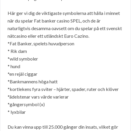
Här ger vi dig de viktigaste symbolerna att hålla i minnet
när du spelar Fat banker casino SPEL, och de är
naturligtvis desamma oavsett om du spelar på ett svenskt
nätcasino eller ett utländskt Euro Cazino.
*Fat Banker, spelets huvudperson
* Rik dam
*wild symboler
* hund
*en rejäl ciggar
*Bankmannens höga hatt
*kortlekens fyra sviter – hjärter, spader, ruter och klöver
*ädelstenar vars värde varierar
*gångersymbol (x)
* lyxbilar
Du kan vinna upp till 25.000 gånger din insats, vilket gör