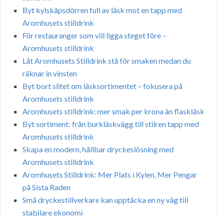
Byt kylskåpsdörren full av läsk mot en tapp med
Aromhusets stilldrink
För restauranger som vill ligga steget före –
Aromhusets stilldrink
Låt Aromhusets Stilldrink stå för smaken medan du
räknar in vinsten
Byt bort slitet om läsksortimentet – fokusera på
Aromhusets stilldrink
Aromhusets stilldrink: mer smak per krona än flaskläsk
Byt sortiment: från burkläskvägg till stilren tapp med
Aromhusets stilldrink
Skapa en modern, hållbar dryckeslösning med
Aromhusets stilldrink
Aromhusets Stilldrink: Mer Plats i Kylen, Mer Pengar
på Sista Raden
Små dryckestillverkare kan upptäcka en ny väg till
stabilare ekonomi