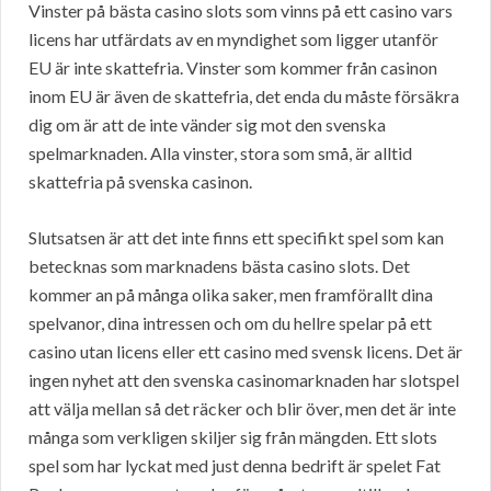
Vinster på bästa casino slots som vinns på ett casino vars
licens har utfärdats av en myndighet som ligger utanför
EU är inte skattefria. Vinster som kommer från casinon
inom EU är även de skattefria, det enda du måste försäkra
dig om är att de inte vänder sig mot den svenska
spelmarknaden. Alla vinster, stora som små, är alltid
skattefria på svenska casinon.
Slutsatsen är att det inte finns ett specifikt spel som kan
betecknas som marknadens bästa casino slots. Det
kommer an på många olika saker, men framförallt dina
spelvanor, dina intressen och om du hellre spelar på ett
casino utan licens eller ett casino med svensk licens. Det är
ingen nyhet att den svenska casinomarknaden har slotspel
att välja mellan så det räcker och blir över, men det är inte
många som verkligen skiljer sig från mängden. Ett slots
spel som har lyckat med just denna bedrift är spelet Fat