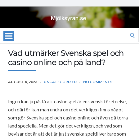
Search
for:
Vad utmärker Svenska spel och
casino online och på land?
AUGUST 4, 2023
UNCATEGORIZED
NO COMMENTS
Ingen kan ju påstå att casinospel är en svensk företeelse,
och därför kan man undra om det verkligen finns något
som gör Svenska spel och casino online och även på torra
land speciella. Men det gör det verkligen, och vad som
bevisar det är att det är just svenska speltillverkare som