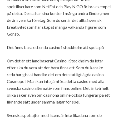
speltillverkare som NetEnt och Play N GO är bra exempel
på detta. Dessa har sina kontor i många andra länder, men
de är svenska företag. Som du ser är det alltså svensk
kreativitet som har skapat många välkända figurer som
Gonzo.
Det finns bara ett enda casino i stockholm att spela på
Om det är ett landbaserat Casino i Stockholm du letar
efter ska du veta att det bara finns ett. Som du kanske
reda har gissat handlar det om det statligt ägda casino
Cosmopol. Man kan inte jämföra detta casino med alla
svenska casino alternativ som finns online. Det är två helt
olika saker även om casinona online också fungerar på ett
liknande sätt under samma lagar för spel.
Svenska spelsajter med licens är inte likadana som de