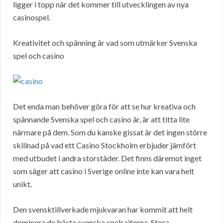
ligger i topp när det kommer till utvecklingen av nya
casinospel.
Kreativitet och spänning är vad som utmärker Svenska
spel och casino
Det enda man behöver göra för att se hur kreativa och
spännande Svenska spel och casino är, är att titta lite
närmare på dem. Som du kanske gissat är det ingen större
skillnad på vad ett Casino Stockholm erbjuder jämfört
med utbudet i andra storstäder. Det finns däremot inget
som säger att casino i Sverige online inte kan vara helt
unikt.
Den svensktillverkade mjukvaran har kommit att helt
dominera de bästa svenska spelsajterna. Stora