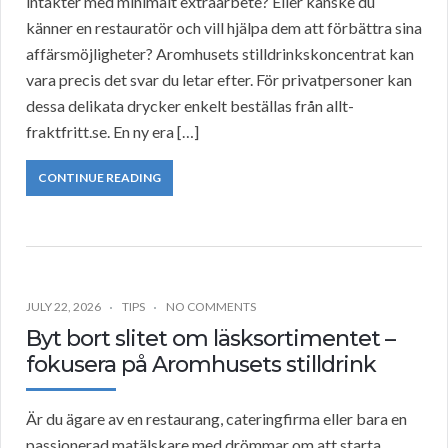
intäkter med minimalt extraarbete? Eller kanske du
känner en restauratör och vill hjälpa dem att förbättra sina
affärsmöjligheter? Aromhusets stilldrinkskoncentrat kan
vara precis det svar du letar efter. För privatpersoner kan
dessa delikata drycker enkelt beställas från allt-
fraktfritt.se. En ny era […]
CONTINUE READING
JULY 22, 2026
TIPS
NO COMMENTS
Byt bort slitet om läsksortimentet –
fokusera på Aromhusets stilldrink
Är du ägare av en restaurang, cateringfirma eller bara en
passionerad matälskare med drömmar om att starta