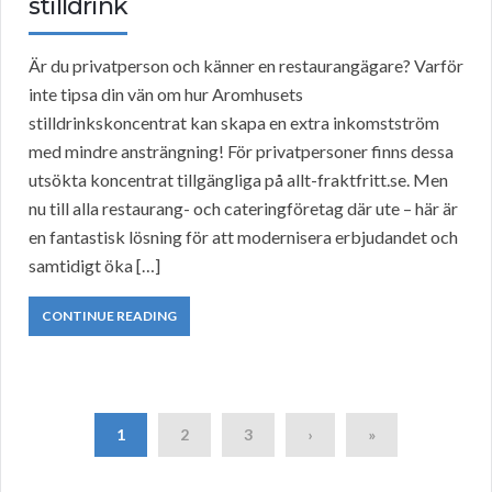
stilldrink
Är du privatperson och känner en restaurangägare? Varför
inte tipsa din vän om hur Aromhusets
stilldrinkskoncentrat kan skapa en extra inkomstström
med mindre ansträngning! För privatpersoner finns dessa
utsökta koncentrat tillgängliga på allt-fraktfritt.se. Men
nu till alla restaurang- och cateringföretag där ute – här är
en fantastisk lösning för att modernisera erbjudandet och
samtidigt öka […]
CONTINUE READING
1
2
3
›
»