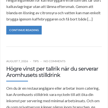
rengöringsmedel för kaffebryggare eftersom det tar bort
kalkavlagringar utan att lämna eftersmak. Genom att
blanda en lösning av citronsyra och vatten kan man enkelt
brygga igenom kaffebryggaren och få bort både […]
CONTINUE READING
AUGUST 7, 2026
TIPS
NO COMMENTS
Högre vinst per tallrik när du serverar
Aromhusets stilldrink
Om du är en restaurangägare eller arbetar inom catering,
kan Aromhusets stilldrink vara nyckeln till att öka din
inkomst per servering med minimal arbetsinsats. Och om
du som privatperson känner någon inom branschen, ge