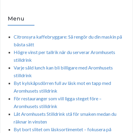
Menu
Citronsyra kaffebryggare: Så rengör du din maskin på
bästa sätt
Högre vinst per tallrik när du serverar Aromhusets
stilldrink
Varje såld lunch kan bli billigare med Aromhusets
stilldrink
Byt kylskåpsdörren full av läsk mot en tapp med
Aromhusets stilldrink
För restauranger som vill ligga steget före –
Aromhusets stilldrink
Låt Aromhusets Stilldrink stå för smaken medan du
räknar in vinsten
Byt bort slitet om läsksortimentet – fokusera på