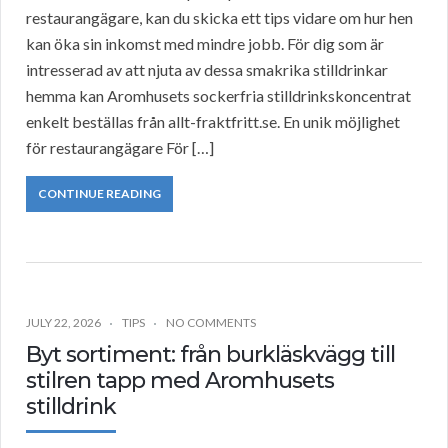
restaurangägare, kan du skicka ett tips vidare om hur hen
kan öka sin inkomst med mindre jobb. För dig som är
intresserad av att njuta av dessa smakrika stilldrinkar
hemma kan Aromhusets sockerfria stilldrinkskoncentrat
enkelt beställas från allt-fraktfritt.se. En unik möjlighet
för restaurangägare För […]
CONTINUE READING
JULY 22, 2026
TIPS
NO COMMENTS
Byt sortiment: från burkläskvägg till
stilren tapp med Aromhusets
stilldrink