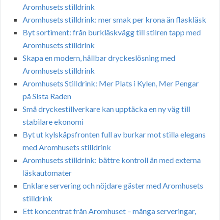
Aromhusets stilldrink
Aromhusets stilldrink: mer smak per krona än flaskläsk
Byt sortiment: från burkläskvägg till stilren tapp med
Aromhusets stilldrink
Skapa en modern, hållbar dryckeslösning med
Aromhusets stilldrink
Aromhusets Stilldrink: Mer Plats i Kylen, Mer Pengar
på Sista Raden
Små dryckestillverkare kan upptäcka en ny väg till
stabilare ekonomi
Byt ut kylskåpsfronten full av burkar mot stilla elegans
med Aromhusets stilldrink
Aromhusets stilldrink: bättre kontroll än med externa
läskautomater
Enklare servering och nöjdare gäster med Aromhusets
stilldrink
Ett koncentrat från Aromhuset – många serveringar,