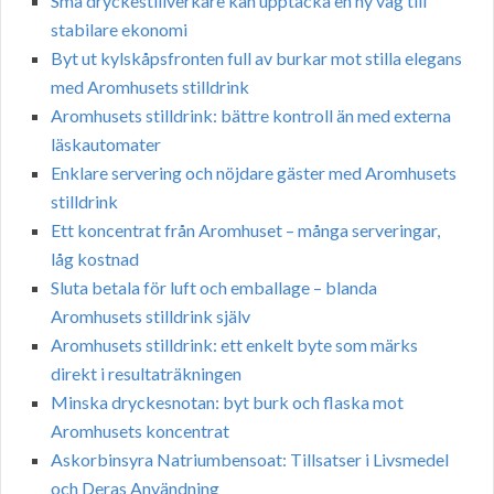
Små dryckestillverkare kan upptäcka en ny väg till
stabilare ekonomi
Byt ut kylskåpsfronten full av burkar mot stilla elegans
med Aromhusets stilldrink
Aromhusets stilldrink: bättre kontroll än med externa
läskautomater
Enklare servering och nöjdare gäster med Aromhusets
stilldrink
Ett koncentrat från Aromhuset – många serveringar,
låg kostnad
Sluta betala för luft och emballage – blanda
Aromhusets stilldrink själv
Aromhusets stilldrink: ett enkelt byte som märks
direkt i resultaträkningen
Minska dryckesnotan: byt burk och flaska mot
Aromhusets koncentrat
Askorbinsyra Natriumbensoat: Tillsatser i Livsmedel
och Deras Användning