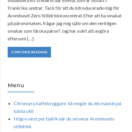
visualisera ett scenario där Emma, som är bosatt i
Frankrike, undrar: Tack för att du introducerade mig för
Aromhuset Zero Stilldrinkkoncentrat Efter att ha smakat
på päronsmaken, frågar jag mig själv om den verkligen
smakar som färska päron? Jag har svårt att avgöra
eftersom […]
CONTINUE READING
Menu
Citronsyra kaffebryggare: Så rengör du din maskin på
bästa sätt
Högre vinst per tallrik när du serverar Aromhusets
stilldrink