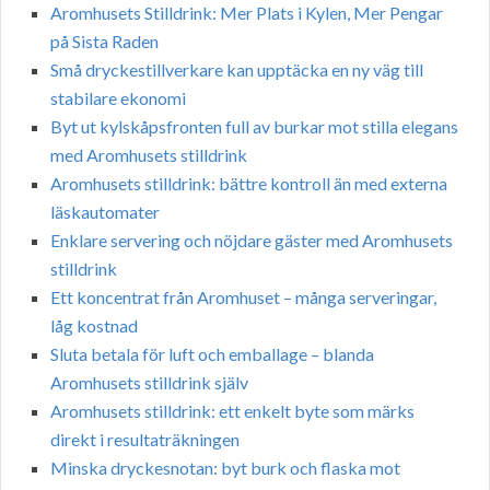
Aromhusets Stilldrink: Mer Plats i Kylen, Mer Pengar
på Sista Raden
Små dryckestillverkare kan upptäcka en ny väg till
stabilare ekonomi
Byt ut kylskåpsfronten full av burkar mot stilla elegans
med Aromhusets stilldrink
Aromhusets stilldrink: bättre kontroll än med externa
läskautomater
Enklare servering och nöjdare gäster med Aromhusets
stilldrink
Ett koncentrat från Aromhuset – många serveringar,
låg kostnad
Sluta betala för luft och emballage – blanda
Aromhusets stilldrink själv
Aromhusets stilldrink: ett enkelt byte som märks
direkt i resultaträkningen
Minska dryckesnotan: byt burk och flaska mot