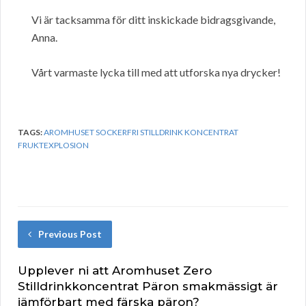
Vi är tacksamma för ditt inskickade bidragsgivande,
Anna.
Vårt varmaste lycka till med att utforska nya drycker!
TAGS:
AROMHUSET SOCKERFRI STILLDRINK KONCENTRAT
FRUKTEXPLOSION
Previous Post
Upplever ni att Aromhuset Zero
Stilldrinkkoncentrat Päron smakmässigt är
jämförbart med färska päron?