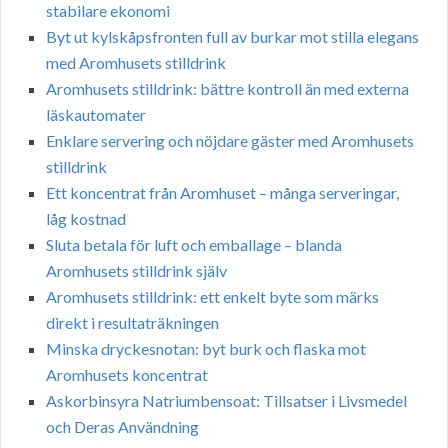
stabilare ekonomi
Byt ut kylskåpsfronten full av burkar mot stilla elegans
med Aromhusets stilldrink
Aromhusets stilldrink: bättre kontroll än med externa
läskautomater
Enklare servering och nöjdare gäster med Aromhusets
stilldrink
Ett koncentrat från Aromhuset – många serveringar,
låg kostnad
Sluta betala för luft och emballage – blanda
Aromhusets stilldrink själv
Aromhusets stilldrink: ett enkelt byte som märks
direkt i resultaträkningen
Minska dryckesnotan: byt burk och flaska mot
Aromhusets koncentrat
Askorbinsyra Natriumbensoat: Tillsatser i Livsmedel
och Deras Användning