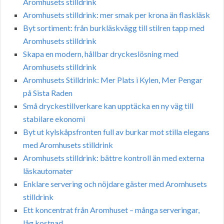
Aromhusets stilldrink
Aromhusets stilldrink: mer smak per krona än flaskläsk
Byt sortiment: från burkläskvägg till stilren tapp med
Aromhusets stilldrink
Skapa en modern, hållbar dryckeslösning med
Aromhusets stilldrink
Aromhusets Stilldrink: Mer Plats i Kylen, Mer Pengar
på Sista Raden
Små dryckestillverkare kan upptäcka en ny väg till
stabilare ekonomi
Byt ut kylskåpsfronten full av burkar mot stilla elegans
med Aromhusets stilldrink
Aromhusets stilldrink: bättre kontroll än med externa
läskautomater
Enklare servering och nöjdare gäster med Aromhusets
stilldrink
Ett koncentrat från Aromhuset – många serveringar,
låg kostnad