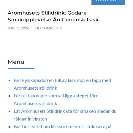
Aromhusets Stilldrink: Godare
Smakupplevelse Än Generisk Läsk
JUNE 5, 2026
NO COMMENTS
Menu
Byt kylskåpsdörren full av läsk mot en tapp med
Aromhusets stilldrink
För restauranger som vill ligga steget före –
Aromhusets stilldrink
Låt Aromhusets Stilldrink stå för smaken medan du
räknar in vinsten
Byt bort slitet om läsksortimentet – fokusera på