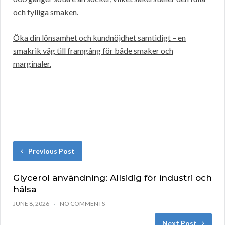
och fylliga smaken.
Öka din lönsamhet och kundnöjdhet samtidigt – en
smakrik väg till framgång för både smaker och
marginaler.
Previous Post
Glycerol användning: Allsidig för industri och
hälsa
JUNE 8, 2026
NO COMMENTS
Next Post