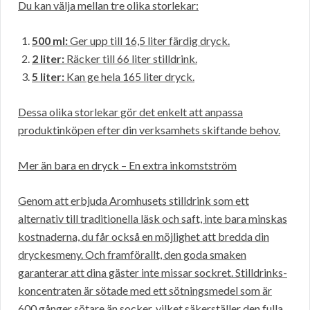
Du kan välja mellan tre olika storlekar:
500 ml:
Ger upp till 16,5 liter färdig dryck.
2 liter:
Räcker till 66 liter stilldrink.
5 liter:
Kan ge hela 165 liter dryck.
Dessa olika storlekar gör det enkelt att anpassa
produktinköpen efter din verksamhets skiftande behov.
Mer än bara en dryck – En extra inkomstström
Genom att erbjuda Aromhusets stilldrink som ett
alternativ till traditionella läsk och saft, inte bara minskas
kostnaderna, du får också en möjlighet att bredda din
dryckesmeny. Och framförallt, den goda smaken
garanterar att dina gäster inte missar sockret. Stilldrinks-
koncentraten är sötade med ett sötningsmedel som är
600 gånger sötare än socker, vilket säkerställer den fulla