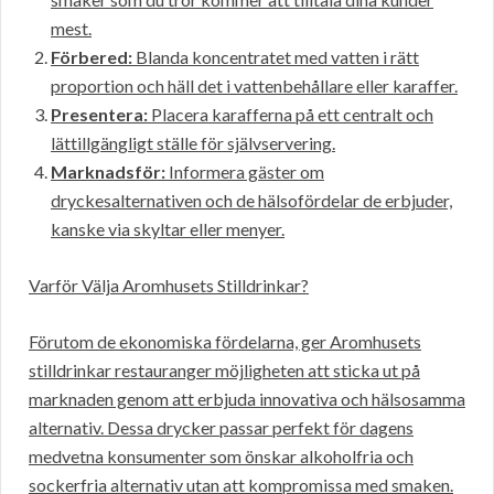
mest.
Förbered:
Blanda koncentratet med vatten i rätt
proportion och häll det i vattenbehållare eller karaffer.
Presentera:
Placera karafferna på ett centralt och
lättillgängligt ställe för självservering.
Marknadsför:
Informera gäster om
dryckesalternativen och de hälsofördelar de erbjuder,
kanske via skyltar eller menyer.
Varför Välja Aromhusets Stilldrinkar?
Förutom de ekonomiska fördelarna, ger Aromhusets
stilldrinkar restauranger möjligheten att sticka ut på
marknaden genom att erbjuda innovativa och hälsosamma
alternativ. Dessa drycker passar perfekt för dagens
medvetna konsumenter som önskar alkoholfria och
sockerfria alternativ utan att kompromissa med smaken.