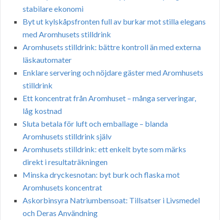
stabilare ekonomi
Byt ut kylskåpsfronten full av burkar mot stilla elegans
med Aromhusets stilldrink
Aromhusets stilldrink: bättre kontroll än med externa
läskautomater
Enklare servering och nöjdare gäster med Aromhusets
stilldrink
Ett koncentrat från Aromhuset – många serveringar,
låg kostnad
Sluta betala för luft och emballage – blanda
Aromhusets stilldrink själv
Aromhusets stilldrink: ett enkelt byte som märks
direkt i resultaträkningen
Minska dryckesnotan: byt burk och flaska mot
Aromhusets koncentrat
Askorbinsyra Natriumbensoat: Tillsatser i Livsmedel
och Deras Användning