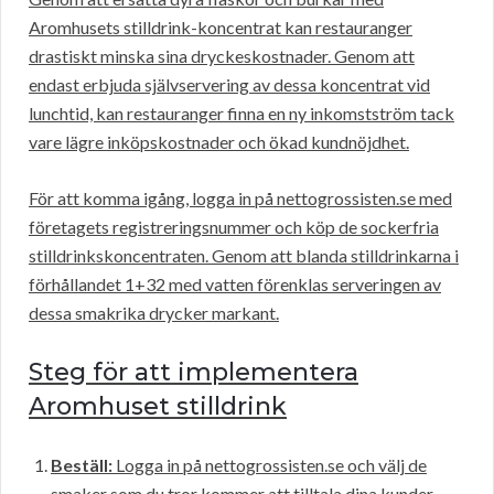
Aromhusets stilldrink-koncentrat kan restauranger
drastiskt minska sina dryckeskostnader. Genom att
endast erbjuda självservering av dessa koncentrat vid
lunchtid, kan restauranger finna en ny inkomstström tack
vare lägre inköpskostnader och ökad kundnöjdhet.
För att komma igång, logga in på nettogrossisten.se med
företagets registreringsnummer och köp de sockerfria
stilldrinkskoncentraten. Genom att blanda stilldrinkarna i
förhållandet 1+32 med vatten förenklas serveringen av
dessa smakrika drycker markant.
Steg för att implementera
Aromhuset stilldrink
Beställ:
Logga in på nettogrossisten.se och välj de
smaker som du tror kommer att tilltala dina kunder