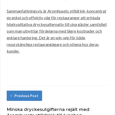
Sammanfattningsvis är Aromhusets stilldrink-koncentrat
en enkel och effektiv väg för restauranger att erbjuda
högkvalitativa dryckesalternativ till sina gäster samtidigt
som man utnyttjar fördelarna med lägre kostnader och
enklare hantering. Det är en win-win för både
resurskänsliga restaurangägare och nöjena hos deras
kunder.
Previous Post
Minska dryckesutgifterna rejält med