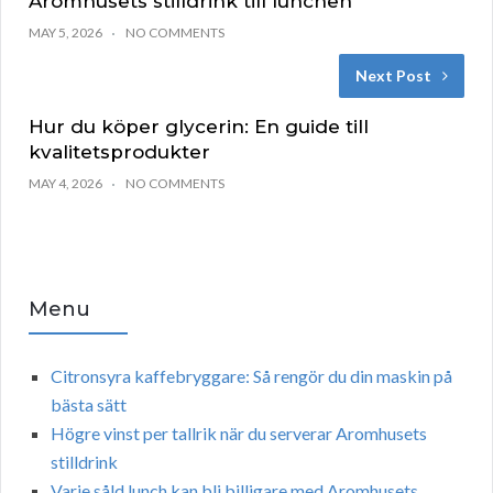
Aromhusets stilldrink till lunchen
MAY 5, 2026
NO COMMENTS
Next Post
Hur du köper glycerin: En guide till
kvalitetsprodukter
MAY 4, 2026
NO COMMENTS
Menu
Citronsyra kaffebryggare: Så rengör du din maskin på
bästa sätt
Högre vinst per tallrik när du serverar Aromhusets
stilldrink
Varje såld lunch kan bli billigare med Aromhusets