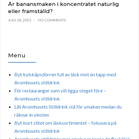
Är banansmaken i koncentratet naturlig
eller framställd?
JULY 18, 2025
NO COMMENTS
Menu
Byt kylskåpsdörren full av läsk mot en tapp med
Aromhusets stilldrink
För restauranger som vill ligga steget före –
Aromhusets stilldrink
Låt Aromhusets Stilldrink stå för smaken medan du
räknar in vinsten
Byt bort slitet om läsksortimentet – fokusera på
Aromhusets stilldrink
Aromhusets stilldrink: mer smak per krona än flaskläsk