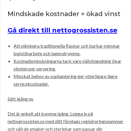
Mindskade kostnader = ökad vinst
Gå direkt till nettogrossisten.se
Att eliminera traditionella flaskor och burkar minskar
logistikarbete och lagerutrymme.
Kostnadsminskningarna tack vare självblandning ökar
vinsten per servering.
Minskat behov av sophantering ger ytterligare lägre
servicekostnader.
Sätt igång nu
Det är enkelt att komma igång. Logga in på
nettogrossisten.se med ditt företags registreringsnummer
och välj de smaker och storlekar som passar din