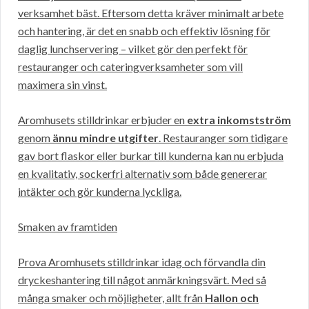
verksamhet bäst. Eftersom detta kräver minimalt arbete
och hantering, är det en snabb och effektiv lösning för
daglig lunchservering – vilket gör den perfekt för
restauranger och cateringverksamheter som vill
maximera sin vinst.
Aromhusets stilldrinkar erbjuder en
extra inkomstström
genom
ännu mindre utgifter
. Restauranger som tidigare
gav bort flaskor eller burkar till kunderna kan nu erbjuda
en kvalitativ, sockerfri alternativ som både genererar
intäkter och gör kunderna lyckliga.
Smaken av framtiden
Prova Aromhusets stilldrinkar idag och förvandla din
dryckeshantering till något anmärkningsvärt. Med så
många smaker och möjligheter, allt från
Hallon och