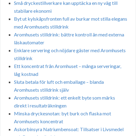
Små dryckestillverkare kan upptäcka en ny väg till
stabilare ekonomi
Byt ut kylskåpsfronten full av burkar mot stilla elegans
med Aromhusets stilldrink
Aromhusets stilldrink: bättre kontroll än med externa
läskautomater
Enklare servering och nöjdare gäster med Aromhusets
stilldrink
Ett koncentrat från Aromhuset – många serveringar,
låg kostnad
Sluta betala för luft och emballage – blanda
Aromhusets stilldrink själv
Aromhusets stilldrink: ett enkelt byte som märks
direkt i resultaträkningen
Minska dryckesnotan: byt burk och flaska mot
Aromhusets koncentrat
Askorbinsyra Natriumbensoat: Tillsatser i Livsmedel