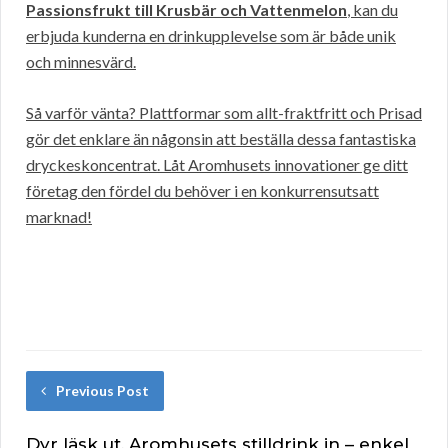
Passionsfrukt till Krusbär och Vattenmelon
, kan du
erbjuda kunderna en drinkupplevelse som är både unik
och minnesvärd.
Så varför vänta? Plattformar som allt-fraktfritt och Prisad
gör det enklare än någonsin att beställa dessa fantastiska
dryckeskoncentrat. Låt Aromhusets innovationer ge ditt
företag den fördel du behöver i en konkurrensutsatt
marknad!
Previous Post
Dyr läsk ut, Aromhusets stilldrink in – enkel