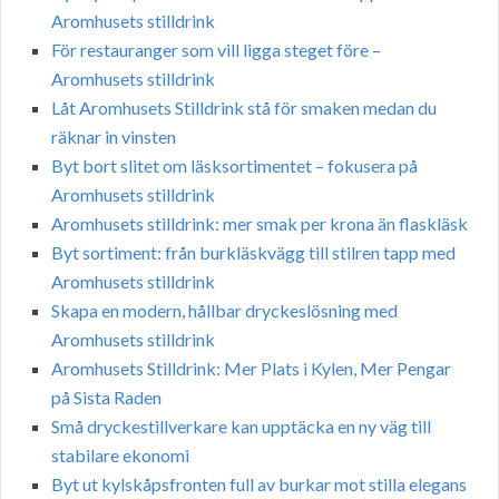
Aromhusets stilldrink
För restauranger som vill ligga steget före –
Aromhusets stilldrink
Låt Aromhusets Stilldrink stå för smaken medan du
räknar in vinsten
Byt bort slitet om läsksortimentet – fokusera på
Aromhusets stilldrink
Aromhusets stilldrink: mer smak per krona än flaskläsk
Byt sortiment: från burkläskvägg till stilren tapp med
Aromhusets stilldrink
Skapa en modern, hållbar dryckeslösning med
Aromhusets stilldrink
Aromhusets Stilldrink: Mer Plats i Kylen, Mer Pengar
på Sista Raden
Små dryckestillverkare kan upptäcka en ny väg till
stabilare ekonomi
Byt ut kylskåpsfronten full av burkar mot stilla elegans