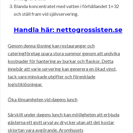
Blanda koncentratet med vatten i förhållandet 1+32
och ställ fram vid självservering.
Handla här: nettogrossisten.se
Genom denna lösning kan restauranger och
cateringföretag spara stora summor genom att undvika
kostnader för hantering av burkar och flaskor. Detta
innebär att varje servering kan generera en ökad vinst,
tack vare minskade utgifter och förenklade
logistiklösningar.
Öka lönsamheten vid dagens lunch
Särskilt under dagens lunch kan möjligheten att erbjuda
gästerna ett gott urval av drycker utan att det kostar
skjortan vara avgörande. Aromhusets