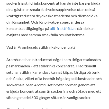
sockerfria stilldrinkskoncentrat kan du inte bara erbjuda
dina gäster en smakrik dryckesupplevelse, utan också
kraftigt reducera dryckeskostnaderna och därmed öka
din lönsamhet. Och för privatpersoner, är dessa
koncentrat tillgängliga på
allt-fraktfritt.se
där de kan
avnjutas med samma smakfulla resultat hemma.
Vad är Aromhusets stilldrinkskoncentrat?
Aromhuset har introducerat något som tidigare saknades
på marknaden – ett stilldrinkskoncentrat. Traditionellt
sett har stilldrinkar endast kunnat köpas färdiga på burk
och flaska, vilket ofta innebär höga logistikkostnader och
sockerhalt. Men Aromhuset bryter normen genom att
erbjuda koncentrat som är sockerfria och sötade med ett
sötningsmedel 600 gånger sötare än vanligt socker.