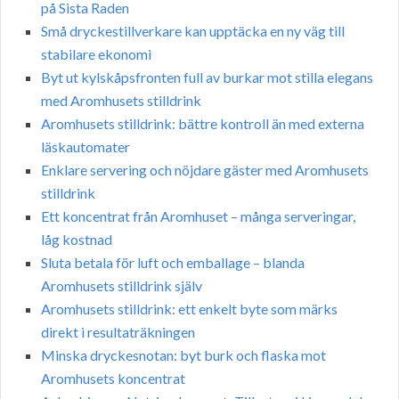
på Sista Raden
Små dryckestillverkare kan upptäcka en ny väg till
stabilare ekonomi
Byt ut kylskåpsfronten full av burkar mot stilla elegans
med Aromhusets stilldrink
Aromhusets stilldrink: bättre kontroll än med externa
läskautomater
Enklare servering och nöjdare gäster med Aromhusets
stilldrink
Ett koncentrat från Aromhuset – många serveringar,
låg kostnad
Sluta betala för luft och emballage – blanda
Aromhusets stilldrink själv
Aromhusets stilldrink: ett enkelt byte som märks
direkt i resultaträkningen
Minska dryckesnotan: byt burk och flaska mot
Aromhusets koncentrat