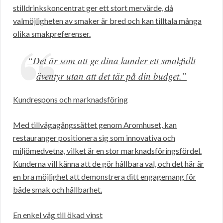
stilldrinkskoncentrat ger ett stort mervärde, då
valmöjligheten av smaker är bred och kan tilltala många
olika smakpreferenser.
“Det är som att ge dina kunder ett smakfullt
äventyr utan att det tär på din budget.”
Kundrespons och marknadsföring
Med tillvägagångssättet genom Aromhuset, kan
restauranger positionera sig som innovativa och
miljömedvetna, vilket är en stor marknadsföringsfördel.
Kunderna vill känna att de gör hållbara val, och det här är
en bra möjlighet att demonstrera ditt engagemang för
både smak och hållbarhet.
En enkel väg till ökad vinst